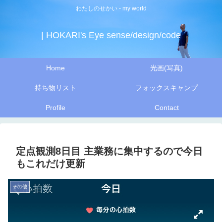
わたしのせかい - my world
| HOKARI's Eye sense/design/code
Home
光画(写真)
持ち物リスト
フォックスキャンプ
Profile
Contact
定点観測8日目 主業務に集中するので今日
もこれだけ更新
その他