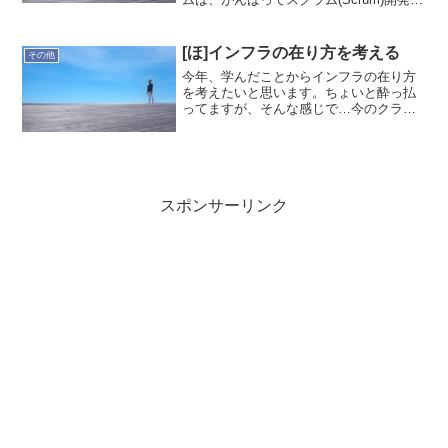
取り組んでいます。現在、スプリント計
画のパート1を実施中。初めての取り組み
なので、細部で定義できていない部分が
[ほ]インフラの在り方を考える
その他
あります。明後...
今年、学んだことからインフラの在り方
を考えたいと思います。ちょいと酔っ払
ってますが、そんな感じで…今のクラウ
ド時代のインフラ屋って、どういうイメ
ージなのですかね。従来型はやはり無い
気がします。DevOps＋インフラ、これが
今の私のイメージで...
スポンサーリンク