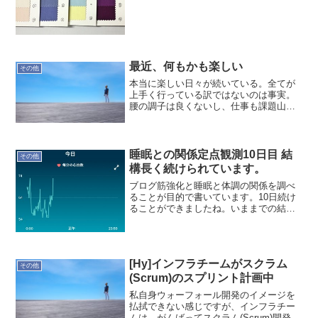
活かす色があるものかと思い知ることに
なりました。全ては興味本位で、試して
ナンボの世界ですが、今...
最近、何もかも楽しい
その他
本当に楽しい日々が続いている。全てが
上手く行っている訳ではないのは事実。
腰の調子は良くないし、仕事も課題山積
みだしね。そんな中でも今の現場は恵ま
れているので、心身共により良いところ
に持っていける。今日も1日、気持ち良く
行こう！
睡眠との関係定点観測10日目 結
その他
構長く続けられています。
ブログ筋強化と睡眠と体調の関係を調べ
ることが目的で書いています。10日続け
ることができましたね。いままでの結果
で、一旦、まとめられたらなぁと思いま
す。では記録です。本日(3/11)の記録就寝
時間:22:35起床時間:07:06睡眠時間:8時...
[Hy]インフラチームがスクラム
その他
(Scrum)のスプリント計画中
私自身ウォーフォール開発のイメージを
払拭できない感じですが、インフラチー
ムは、がんばってスクラム(Scrum)開発に