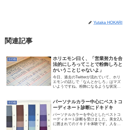
Yutaka HOKARI
関連記事
ホリエモン曰く、「営業努力を合
その他
法的にしろってことで粉飾しろと
かいうことじゃないよ」
今日、過去のTwitterが流れていて、ホリ
エモンの話しで「なんとかしろ」はマズ
いようですね。粉飾になるような状況に
なっているから、言葉の行き違いになる
訳ですが…私もなんとかしろ的な発言で
粉飾の指示を受けたと思ったと元部下に
パーソナルカラー中心にベストコ
その他
証言されたことが...
ーディネート診断にドキドキ
パーソナルカラーを中心としたベストコ
ーディネート診断を受けました。美女2人
に囲まれてのドキドキ体験です。人を活
かすパーソナルカラーこんなにも自分を