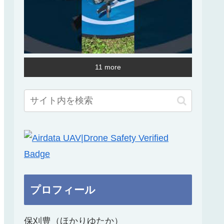
11 more
プロフィール
保刈豊（ほかりゆたか）