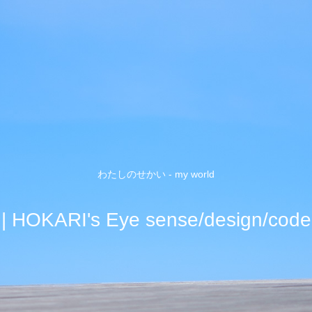
わたしのせかい - my world
| HOKARI's Eye sense/design/code