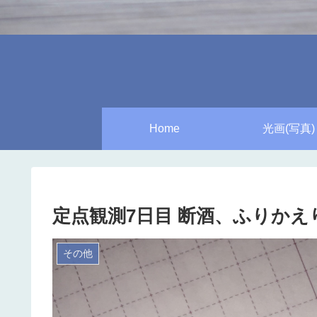
Home
光画(写真)
定点観測7日目 断酒、ふりか
その他