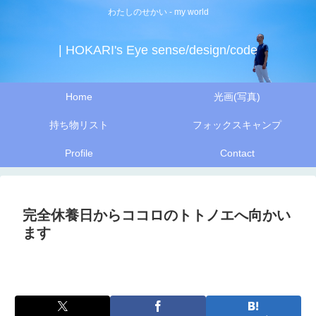
わたしのせかい - my world
| HOKARI's Eye sense/design/code
Home
光画(写真)
持ち物リスト
フォックスキャンプ
Profile
Contact
完全休養日からココロのトトノエへ向かい
ます