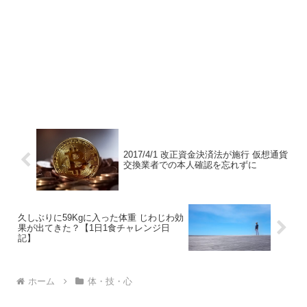
2017/4/1 改正資金決済法が施行 仮想通貨
交換業者での本人確認を忘れずに
久しぶりに59Kgに入った体重 じわじわ効
果が出てきた？【1日1食チャレンジ日
記】
ホーム
体・技・心