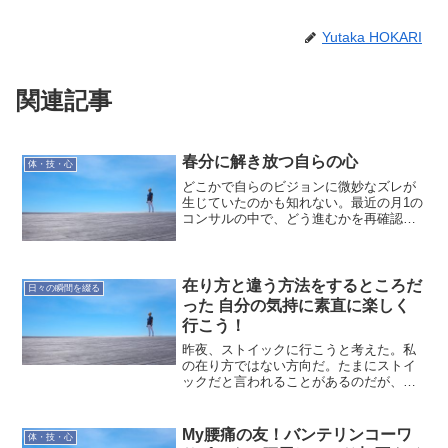
Yutaka HOKARI
関連記事
春分に解き放つ自らの心
体・技・心
どこかで自らのビジョンに微妙なズレが
生じていたのかも知れない。最近の月1の
コンサルの中で、どう進むかを再確認出
来た気がする。そして今日一つの結論を
得た。周りへの干渉を止めることにす
る。お互いのためと思って口を出してい
たが、今思えば自らの心に...
在り方と違う方法をするところだ
日々の瞬間を綴る
った 自分の気持に素直に楽しく
行こう！
昨夜、ストイックに行こうと考えた。私
の在り方ではない方向だ。たまにストイ
ックだと言われることがあるのだが、そ
れは楽しんでいる延長線でのこと。自分
自身はストイックだと思っていない。昨
夜のストイックという考えは、自らの欲
My腰痛の友！バンテリンコーワ
体・技・心
を押さえ込むつもりでの考...