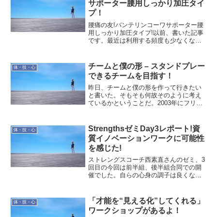
サポーター腰用しっかり加圧タイ
プ！
腰痛の友!バンテリンコーワサポーター腰
用しっかり加圧タイプ!以前、書いた記事
です。最近は利用する頻度も少なくなっ
て来ていますが、今でも私の腰をしっか
りサポートしてくれる強い見方です。私
の場合、腰痛になったときは、その痛み
チームと僕の形 – スタンドプレー
体・技・心
の大小に関わらず、し...
できるチームを目指す！
昨日、チームと僕の形を作って行きたい
と書いた。そもそも何故そのように考え
ているかということだ。2003年にフリー
になってから早いもので13年経過した。
当然、紆余曲折がある。その経験の中で
感じたこと…結局、信頼できる仲間(個人)
StrengthsゼミDay3レポート!資
体・技・心
とのつながりで...
質イノベーションワークに可能性
を感じた!
ストレングスコーチ西素直さんのゼミ、3
回目の今回は前半組、後半組合同での開
催でした。自らの心身の調子は良くない
ものの、皆さんにエネルギーを貰い可能
性も感じた!資質イノベーション ワークス
トレングス・ファインダーは34の資質に
「才能を“見える化”してくれる」
体・技・心
別けられています...
ワークショップがあるよ！