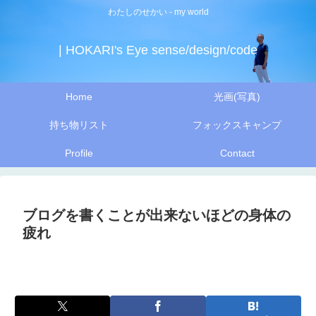
わたしのせかい - my world
| HOKARI's Eye sense/design/code
Home
光画(写真)
持ち物リスト
フォックスキャンプ
Profile
Contact
ブログを書くことが出来ないほどの身体の
疲れ