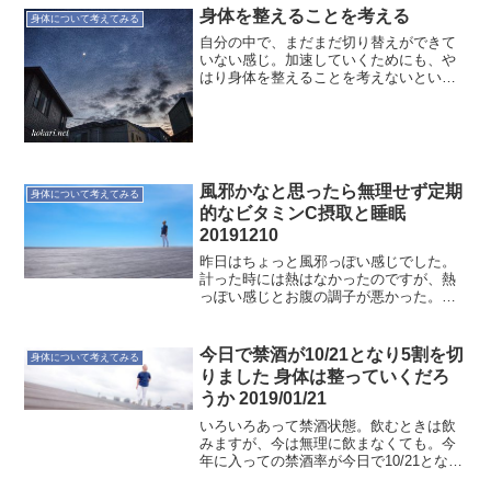
身体のクセも知り尽くされています。と
身体を整えることを考える
身体について考えてみる
は言え、身体というのは一定...
自分の中で、まだまだ切り替えができて
いない感じ。加速していくためにも、や
はり身体を整えることを考えないといけ
ない。朝の活動が少し早くなるから、そ
こを起点にするかな。新しいリズムを探
す感じだね。いろいろチャレンジ。オヤ
ジのつぶやき…20171...
風邪かなと思ったら無理せず定期
身体について考えてみる
的なビタミンC摂取と睡眠
20191210
昨日はちょっと風邪っぽい感じでした。
計った時には熱はなかったのですが、熱
っぽい感じとお腹の調子が悪かった。お
腹の調子が良くなかったので、ビタミンC
摂取をどうしようかと考えましたが普段
より少し多めに摂りました。参考にして
今日で禁酒が10/21となり5割を切
身体について考えてみる
いるのはこの記事。普段...
りました 身体は整っていくだろ
うか 2019/01/21
いろいろあって禁酒状態。飲むときは飲
みますが、今は無理に飲まなくても。今
年に入っての禁酒率が今日で10/21とな
り、約五割を切りました。今までの蓄積