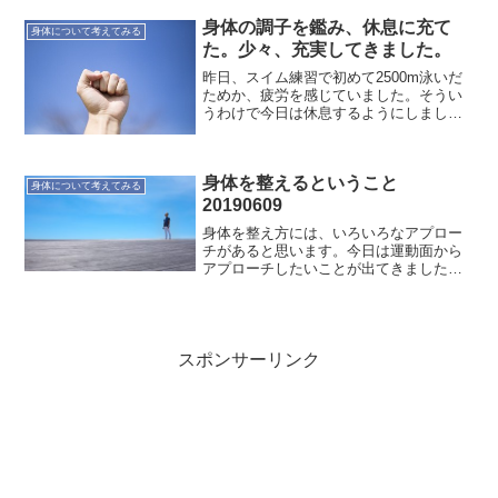
があるし運動していないので、急に身体
が整うわけではないだろうけど、少しは
身体の調子を鑑み、休息に充て
身体について考えてみる
良い方向にいっている...
た。少々、充実してきました。
昨日、スイム練習で初めて2500m泳いだ
ためか、疲労を感じていました。そうい
うわけで今日は休息するようにしまし
た。そのため気力・体力が充実してきた
感じがします。明日からは2日間の夏休み
を利用して、Dockerトレーニングを受け
身体を整えるということ
ます。有意義な...
身体について考えてみる
20190609
身体を整え方には、いろいろなアプロー
チがあると思います。今日は運動面から
アプローチしたいことが出てきました。
半年ぶりくらいにゴルフをしました。先
月、ベアフットマラソン(裸足マラソン)大
会には出ましたが、最近、定期的な運動
をしていません。年齢...
スポンサーリンク