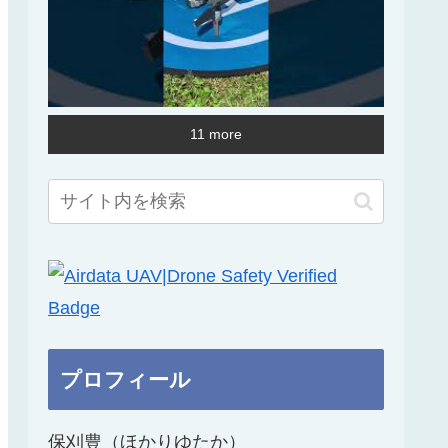
11 more
プロフィール
保刈豊（ほかりゆたか）