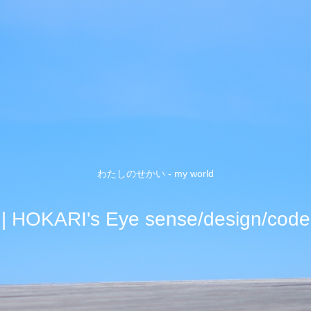
わたしのせかい - my world
| HOKARI's Eye sense/design/code