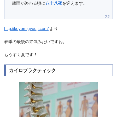
穀雨が終わる頃に
八十八夜
を迎えます。
http://koyomigyouji.com/
より
春季の最後の節気みたいですね。
もうすぐ夏です！
カイロプラクティック