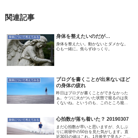
関連記事
身体を整えたいのだが…
身体について考えてみる
身体を整えたい。動かないとダメかな。
心も一緒に。焦らずゆっくり。
ブログを書くことが出来ないほど
身体について考えてみる
の身体の疲れ
昨日はブログが書くことができなかった
ぁ。ケツに火がついた状態で籠るのは良
くないね。というのも、このところ籠っ
て決算用の事務処理をしていました。だ
いたいこのようなことをすると肩こり、
首こりになりますね。そのなると寝ても
心拍数が落ち着いた？ 20190307
身体について考えてみる
体調がイマイチ戻りきりら...
まだ心拍数が早いと思いますが、久しぶ
りに就寝中の50台を見た気がします。直
近30日の値はこれ。1月後半で見るとこ