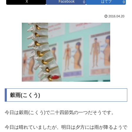
X
Facebook
はてブ
0
0
2016.04.20
穀雨(こくう)
今日は穀雨(こくう)で二十四節気の一つだそうです。
今日は晴れていましたが、明日は夕方には雨が降るようで