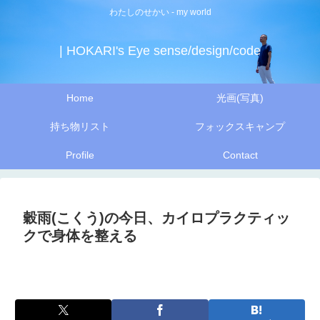
わたしのせかい - my world
| HOKARI's Eye sense/design/code
Home
光画(写真)
持ち物リスト
フォックスキャンプ
Profile
Contact
穀雨(こくう)の今日、カイロプラクティッ
クで身体を整える