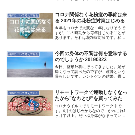
れ。禁酒した影響もあるかもしれないけ
ど、上昇傾向のときは飲んでいなかった
からなぁ。なんだろう？ただ今日は身体
コロナ関係なく花粉症の季節は来
身体について考えてみる
が楽なことは確か。自...
る 2021年の花粉症対策はじめる
今年もコロナで大変な１年になりそうで
すが、この時期から毎年はじめることが
あります。それは花粉症対策です。私の
花粉症対策は薬を飲み始めることです。
飲み始めて２週間くらいで、薬の効果が
現れるからです。日本気象協会の昨年予
今回の身体の不調は何を意味する
身体について考えてみる
測第2報によると、東京で...
のでしょうか 20190323
今日、整形外科に行ってきました。足が
痛くなって調べたのですが、踵骨という
骨らしいです。レントゲンの結果、骨に
は異常はなかったです。採血して今日は
終了。痛み止めと湿布を処方されまし
た。いろいろ予定していましたが中止し
リモートワークで運動しなくなっ
身体について考えてみる
ました。強行しても良いこと...
たから”なわとび”を買ってみた
コロナウイルスでリモートワーク中で
す。4月のはじめからなので、かれこれ1
ヶ月半以上。だいぶ身体がなまっていま
す。それでなくてもランニングなどの運
動から遠ざかっていたのに通勤の時間も
無くなったので加速してます。はじめは
部屋のリモートワーク対応...