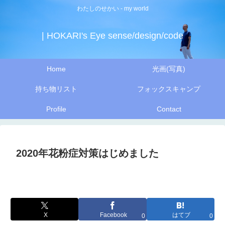
わたしのせかい - my world
| HOKARI's Eye sense/design/code
Home
光画(写真)
持ち物リスト
フォックスキャンプ
Profile
Contact
2020年花粉症対策はじめました
X
Facebook
はてブ
0
0