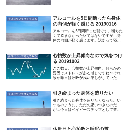
もあり、定期的に検診受けるのが良いと
いうことで検査を受けています。で、明
日は2年ぶり5回目か6回目の検査です。検
査より食事制限の方が...
アルコールを5日間断ったら身体
身体について考えてみる
の内側が軽く感じる 20190116
アルコールを5日間断った朝です。断ちた
くて飲まなかった訳ではないですが…身
体の内側が軽く感じます。訳あって寝不
足ですが、その状態でも軽く感じるんで
すから。そう感じるまで個人差はあるも
のの5〜7日間くらいは掛かるのではない
心拍数が上昇傾向なので気をつけ
身体について考えてみる
でしょうか。食事も影...
る 20191002
ここ数日、心拍数が上昇傾向。何らかの
要因でストレスがある感じですね〜それ
故か昨日は呼吸が浅い感じがしていたの
だが、肩で呼吸してると言われるくら
い。確かに少し疲れた感じではあるんだ
な。こういう時は、なるべく早く寝るに
引き締まった身体を造りたい
身体について考えてみる
限る。風呂に入って寝よう
引き締まった身体を造りたくなった。い
つものように、ただの思いつきなのだ
が…今日はベイビーステップとして禁
酒。今に見てろよ！
休肝日と心拍数と睡眠の質
身体について考えてみる