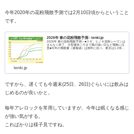
今年2020年の花粉飛散予測では2月10日頃からということ
です。
2026年 春の花粉飛散予測 - tenki.jp
2026年 春の花粉飛散予測～■スギ、ヒノキ花粉シーズンは
まもなく終了、大型連休ごろまで風の強い日など飛散に注
意■今年の飛散量（速報値）は例年に比べ、東京は1.2倍、
大阪は1.7倍 昨夏の猛暑が影響■北海道のシラカバ花粉は
大型連休にかけて増...
tenki.jp
ですから、遅くても今週末(25日、26日)ぐらいには飲みは
じめるのが良いかと。
毎年アレロックを常用していますが、今年は眠くなる感じ
が強い気がする。
こればかりは様子見ですね。