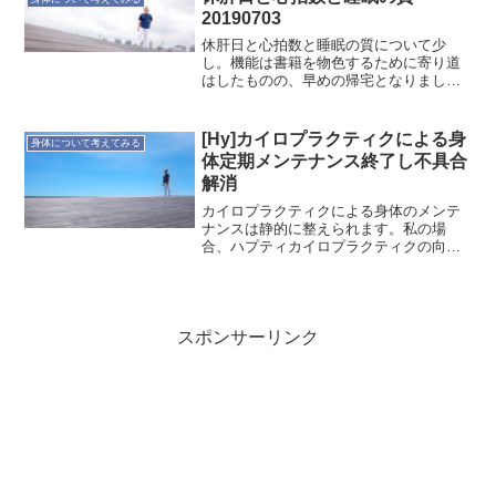
20190703
休肝日と心拍数と睡眠の質について少
し。機能は書籍を物色するために寄り道
はしたものの、早めの帰宅となりまし
た。そして久しぶりの休肝日。普段なら
帰宅後に飲むのですが、昨夜は休肝日だ
ったので、すぐに風呂へ。今日、集中し
[Hy]カイロプラクティクによる身
身体について考えてみる
たいことがあったので、ローラ...
体定期メンテナンス終了し不具合
解消
カイロプラクティクによる身体のメンテ
ナンスは静的に整えられます。私の場
合、ハプティカイロプラクティクの向山
先生に何年も診て頂いています。良い時
も悪い時も常に観てもらっているので、
身体のクセも知り尽くされています。と
は言え、身体というのは一定...
スポンサーリンク