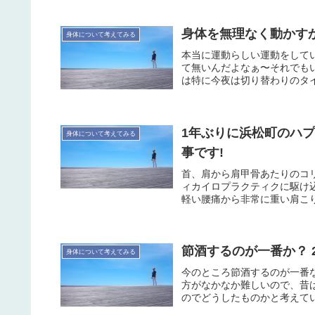
身体を無理なく動かすかが
身体について考えてみる
本当に運動らしい運動をして
て無いんだよなぁ〜それでも
は特に今夜は切り替わりのタイ
1年ぶりに浜松町のハ
身体について考えてみる
事です!
首、肩から肩甲骨あたりのコ
ィカイロプラクティクに駆け
軽い腰痛から非常に重い肩こり
節酒するのが一番か？ 20
身体について考えてみる
今のところ節酒するのが一番
方がなかなか難しいので、昔
のでどうしたものかと考えてい