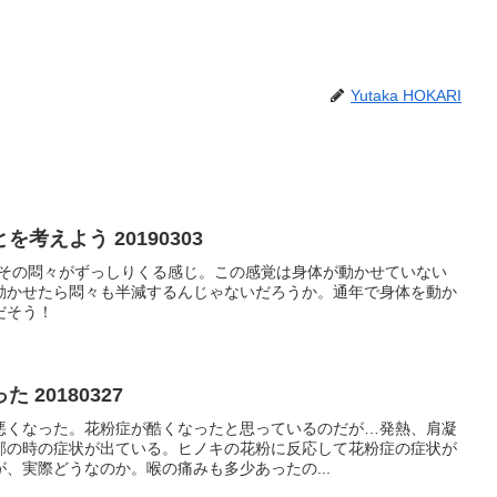
Yutaka HOKARI
考えよう 20190303
笑その悶々がずっしりくる感じ。この感覚は身体が動かせていない
動かせたら悶々も半減するんじゃないだろうか。通年で身体を動か
だそう！
20180327
悪くなった。花粉症が酷くなったと思っているのだが…発熱、肩凝
邪の時の症状が出ている。ヒノキの花粉に反応して花粉症の症状が
、実際どうなのか。喉の痛みも多少あったの...