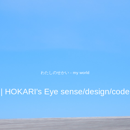
わたしのせかい - my world
| HOKARI's Eye sense/design/code