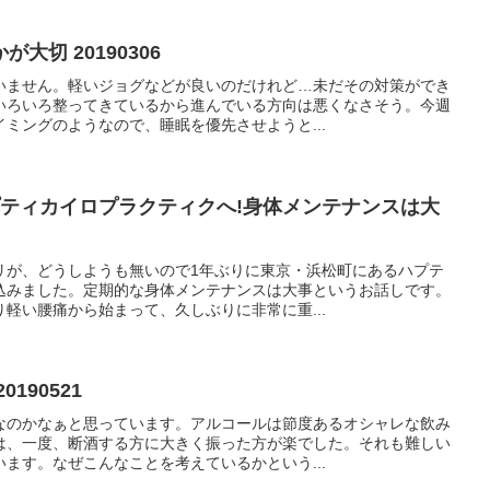
大切 20190306
いません。軽いジョグなどが良いのだけれど…未だその対策ができ
いろいろ整ってきているから進んでいる方向は悪くなさそう。今週
ミングのようなので、睡眠を優先させようと...
プティカイロプラクティクへ!身体メンテナンスは大
リが、どうしようも無いので1年ぶりに東京・浜松町にあるハプテ
込みました。定期的な身体メンテナンスは大事というお話しです。
軽い腰痛から始まって、久しぶりに非常に重...
190521
なのかなぁと思っています。アルコールは節度あるオシャレな飲み
は、一度、断酒する方に大きく振った方が楽でした。それも難しい
ます。なぜこんなことを考えているかという...