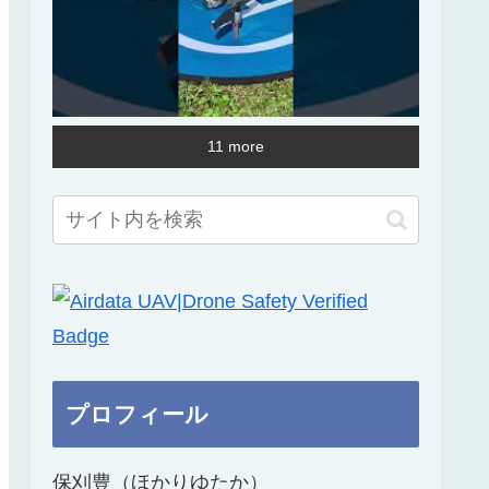
11 more
プロフィール
保刈豊（ほかりゆたか）