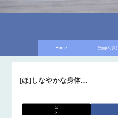
Home
光画(写真)
[ほ]しなやかな身体…
X