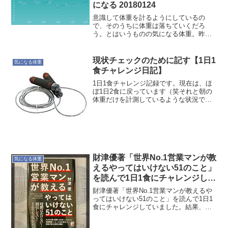
になる 20180124
意識して体重を計るようにしているの
で、そのうちに体重は落ちていくだろ
う。とはいうものの気になる体重。昨年
は勉強の1年でしたからね。そこにまたド
ンと年末に勉強したのもあって体重が急
上昇。やはり心(しん)が、しっかりしてい
現状チェックのために記す【1日1
気になる体重
ないとダメですね。日々...
食チャレンジ日記】
1日1食チャレンジ記録です。現在は、ほ
ぼ1日2食に戻っています（笑それと朝の
体重だけを計測しているような状況で
す。環境の変化があるため、ある程度、
食事でパワーアップすることが目的。体
脂肪率も気にはなりますが、こちらはや
はり運動をしないと改善...
財津優著「世界No.1営業マンが教
気になる体重
えるやってはいけない51のこと」
を読んで1日1食にチャレンジして
いた結果、1日2食に戻りました
財津優著「世界No.1営業マンが教えるや
【1日1食チャレンジ】
ってはいけない51のこと」を読んで1日1
食にチャレンジしていました。結果、今
は1日2食に戻っています。どうして元に
戻ったのでしょうか。普段の活動量によ