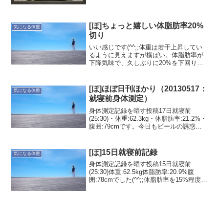
る結論から言ってしまえば活動量により
ます。本を手に...
[ほ]ちょっと嬉しい体脂肪率20%
気になる体重
切り
いい感じです(^^;;体重は若干上昇してい
るように見えますが横ばい。体脂肪率が
下降気味で、久しぶりに20%を下回りま
した。骨格筋率は上昇傾向(^_^)vGWに行
ったトライアスロンのトレーニングと多
少の食事コントロールが良かったのかも
[ほ]ほぼ日刊ほかり（20130517：
気になる体重
しれませ...
就寝前身体測定）
身体測定記録を晒す投稿17日就寝前
(25:30)・体重:62.3kg・体脂肪率:21.2%・
腹囲:79cmです。今日もビールの誘惑に
負け(^^ゞおつまみも食べて、お腹いっぱ
いな感じで測定しました。それでも入浴
後に計測したので体脂肪率は20%...
[ほ]15日就寝前記録
気になる体重
身体測定記録を晒す投稿15日就寝前
(25:30)体重:62.5kg体脂肪率:20.9%腹
囲:78cmでした(^^;;体脂肪率を15%程度に
したいなぁ〜—ほかりゆたか