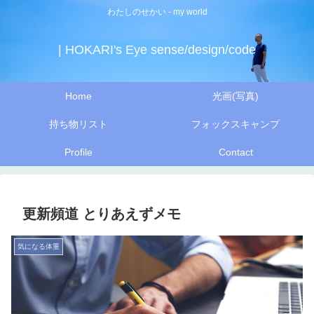
わたしのせかい - my world
| HOKARI's Eye sense/design/code
Home
光画(写真)
持ち物リスト
フォックスキャンプ
Profile
Contact
更新頻道 とりあえずメモ
気になる体重