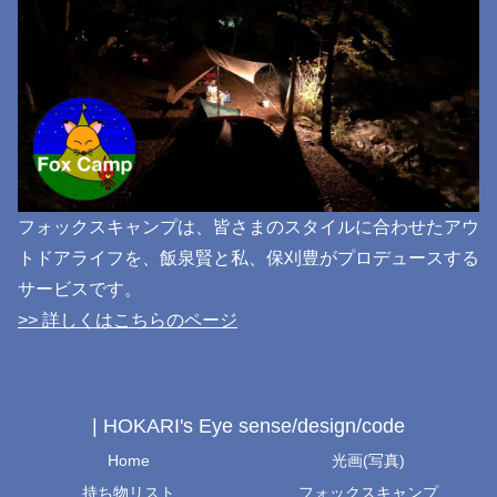
フォックスキャンプは、皆さまのスタイルに合わせたアウ
トドアライフを、飯泉賢と私、保刈豊がプロデュースする
サービスです。
>> 詳しくはこちらのページ
| HOKARI's Eye sense/design/code
Home
光画(写真)
持ち物リスト
フォックスキャンプ