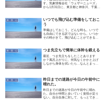
す。気象情報会社「ウェザーニューズ」
から1月31日に、東京都と神奈川、千葉、
茨城、大分、宮崎の各県で花粉シーズン
に入ったと発表されました。東京都は昨
年より11日早いとのこと。私自身も花粉
いつでも飛び込む準備をしておこ
体・技・心
症なので、ブログねた...
う
準備はしておこう。どんな時も。いつで
も自由にできる訳ではないから。いつか
その時がきて。飛び込むことができるよ
うに。いっしょに歩む時がくるまで。
つま先立ちで簡単に体幹を鍛える
体・技・心
最近、つま先立ちをしたことあります
か？風呂上がりに、何気なくかかと上げ
しながら身体を拭いたら…なんとまっす
ぐ立っていられないんですね。足の位置
は動くことはなかったのですが、上半身
が前後に大きく振られる感じでした。こ
のときに使っていた筋肉は、...
昨日までの迷路が今日の午前中に
体・技・心
晴れた。
昨日までの迷路が今日の午前中に晴れ
た。自分が仲間と歩いていく覚悟が足り
ない。自分自身に対して、もっとできる
だろうと思っていること。それを私は過
度にチームへの期待感として持ってい