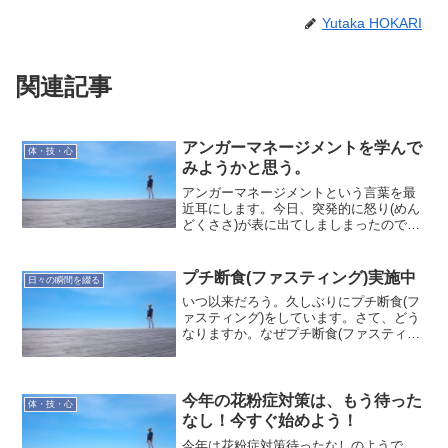
Yutaka HOKARI
関連記事
アンガーマネージメントを学んで
体・技・心
みようかと思う。
アンガーマネージメントという言葉を最
近耳にします。今日、突発的に怒り(めん
どくささ)が表に出てしましまったので、
今、その言葉がふと浮かびます。表に出
てしまったものは戻せないので、しばら
くはギクシャクした関係になりそう。結
プチ断食(ファスティング)実施中
日々の瞬間を綴る
局、ちょっとの時間だ...
いつ以来だろう。久しぶりにプチ断食(フ
ァスティング)をしています。さて、どう
なりますか。なぜプチ断食(ファスティン
グ)をするのか2017/12/18(月)から流れが
変わります。タイミングよく今日15日(金)
が自分の時間だったので、体調と気持...
今年の花粉症対策は、もう待った
体・技・心
なし！今すぐ始めよう！
今年は花粉症対策待ったなしのようで