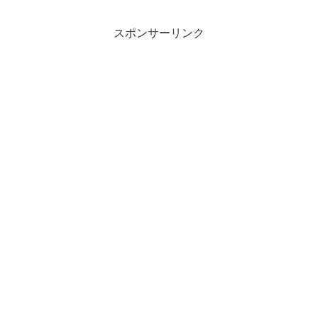
た。信頼度を自分の中で高めている作業
だということ。まだヨチヨチ歩...
スポンサーリンク