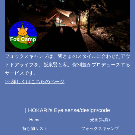
フォックスキャンプは、皆さまのスタイルに合わせたアウ
トドアライフを、飯泉賢と私、保刈豊がプロデュースする
サービスです。
>> 詳しくはこちらのページ
| HOKARI's Eye sense/design/code
Home
光画(写真)
持ち物リスト
フォックスキャンプ