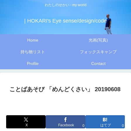
わたしのせかい - my world
| HOKARI's Eye sense/design/code
Home
光画(写真)
持ち物リスト
フォックスキャンプ
Profile
Contact
ことばあそび 「めんどくさい」 20190608
X
Facebook
はてブ
0
0