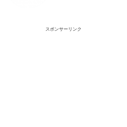
のですが、それでも結構データが溜まっ
てきているので試しにTime Mach...
スポンサーリンク