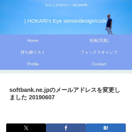
わたしのせかい - my world
| HOKARI's Eye sense/design/code
Home
光画(写真)
持ち物リスト
フォックスキャンプ
Profile
Contact
softbank.ne.jpのメールアドレスを変更し
ました 20190607