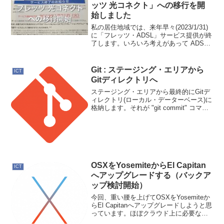
構見ることが出来てし...
ッツ 光コネクト」への移行を開
始しました
私の居住地域では、来年早々(2023/1/31)
に「フレッツ・ADSL」サービス提供が終
了します。いろいろ考えがあって ADSL
を使って来たのですが、サービス終了な
ので変更せざる得ません。重い腰を上げ
ました。現在、2回線引いています。フ
Git : ステージング・エリアから
ICT
レ...
Gitディレクトリへ
ステージング・エリアから最終的にGitデ
ィレクトリ(ローカル・データーベース)に
格納します。それが "git commit" コマン
ドになります。以下、非常に簡単な例。$
git commit -m "commit files"$ステージ
ン...
OSXをYosemiteからEl Capitan
ICT
へアップグレードする（バックア
ップ検討開始）
今回、重い腰を上げてOSXをYosemiteか
らEl Capitanへアップグレードしようと思
っています。ほぼクラウド上に必要なデ
ータがあるのでバックアップはいらない