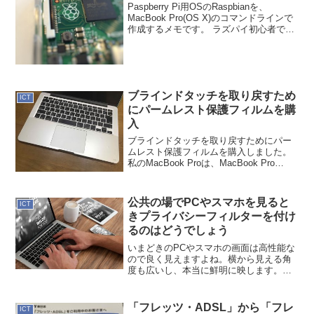
法。
Paspberry Pi用OSのRaspbianを、
MacBook Pro(OS X)のコマンドラインで
作成するメモです。 ラズパイ初心者で、
はじめRaspberry Piに上手くsshできなか
った。 どうもRasbianが上手くSDに書
か...
ブラインドタッチを取り戻すため
ICT
にパームレスト保護フィルムを購
入
ブラインドタッチを取り戻すためにパー
ムレスト保護フィルムを購入しました。
私のMacBook Proは、MacBook Pro
(Retina, 13-inch, Mid 2014)。昨年、新型
のMacBook Proが登場しているので、旧
型...
公共の場でPCやスマホを見ると
ICT
きプライバシーフィルターを付け
るのはどうでしょう
いまどきのPCやスマホの画面は高性能な
ので良く見えますよね。横から見える角
度も広いし、本当に鮮明に映します。常
日頃から思うのですが、PCもスマホも良
くプライバシーフィルターを着けないで
良く電車内で見るなぁと。チラ見でも結
「フレッツ・ADSL」から「フレ
ICT