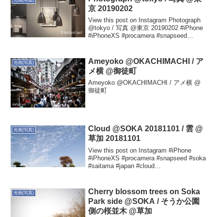
京 20190202
View this post on Instagram Photograph
@tokyo / 写真 @東京 20190202 #iPhone
#iPhoneXS #procamera #snapseed
#ikejiriohashi #t...
Ameyoko @OKACHIMACHI / ア
光画(写真)
メ横 @御徒町
Ameyoko @OKACHIMACHI / アメ横 @
御徒町
Cloud @SOKA 20181101 / 雲 @
光画(写真)
草加 20181101
View this post on Instagram #iPhone
#iPhoneXS #procamera #snapseed #soka
#saitama #japan #cloud
#tabascophotograph #タバスコ...
Cherry blossom trees on Soka
光画(写真)
Park side @SOKA / そうか公園
側の桜並木 @草加