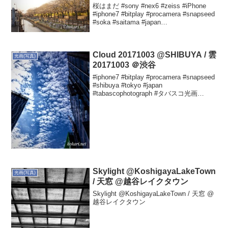
桜はまだ #sony #nex6 #zeiss #iPhone
#iphone7 #bitplay #procamera #snapseed
#soka #saitama #japan
#CherryBlossomTrees #tabasc...
Cloud 20171003 @SHIBUYA / 雲
光画(写真)
20171003 ＠渋谷
#iphone7 #bitplay #procamera #snapseed
#shibuya #tokyo #japan
#tabascophotograph #タバスコ光画
Yutaka HOKARIさん(@hokariyutaka)が...
Skylight @KoshigayaLakeTown
光画(写真)
/ 天窓 @越谷レイクタウン
Skylight @KoshigayaLakeTown / 天窓 @
越谷レイクタウン