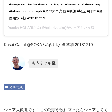
#snapseed #soka #saitama #japan #kasaicanal #morning
#tabascophotograph #タバスコ光画 #草加 #埼玉 #日本 #葛
西用水 #朝 #20181219
Yutaka HOKARI
さん(@hokariyutaka)がシェアした投稿 –
2018年
Kasai Canal @SOKA / 葛西用水 ＠草加 20181219
もうすぐ冬至
光画(写真)
シェア大歓迎です！この記事が役に立ったらシェアしてく