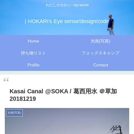
わたしのせかい - my world
| HOKARI's Eye sense/design/code
Home
光画(写真)
持ち物リスト
フォックスキャンプ
Profile
Contact
Kasai Canal @SOKA / 葛西用水 ＠草加
20181219
光画(写真)