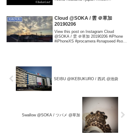
#tabascophotograp...
Cloud @SOKA / 雲 ＠草加
光画(写真)
20190206
View this post on Instagram Cloud
@SOKA / 雲 ＠草加 20190206 #iPhone
#iPhoneXS #procamera #snapseed #soka
#saitama #japan #c...
SEIBU @IKEBUKURO / 西武 @池袋
Swallow @SOKA / ツバメ @草加