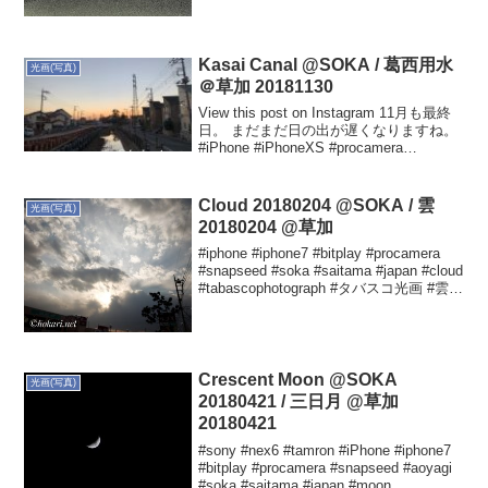
Kasai Canal @SOKA / 葛西用水
光画(写真)
＠草加 20181130
View this post on Instagram 11月も最終
日。 まだまだ日の出が遅くなりますね。
#iPhone #iPhoneXS #procamera
#snapseed #soka #saitama #japan
#kasa...
Cloud 20180204 @SOKA / 雲
光画(写真)
20180204 @草加
#iphone #iphone7 #bitplay #procamera
#snapseed #soka #saitama #japan #cloud
#tabascophotograph #タバスコ光画 #雲
Yutaka HOKARIさ...
Crescent Moon @SOKA
光画(写真)
20180421 / 三日月 @草加
20180421
#sony #nex6 #tamron #iPhone #iphone7
#bitplay #procamera #snapseed #aoyagi
#soka #saitama #japan #moon