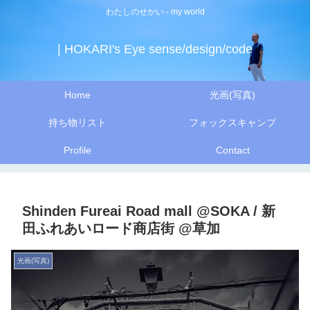
わたしのせかい - my world
| HOKARI's Eye sense/design/code
Home
光画(写真)
持ち物リスト
フォックスキャンプ
Profile
Contact
Shinden Fureai Road mall @SOKA / 新
田ふれあいロード商店街 @草加
光画(写真)