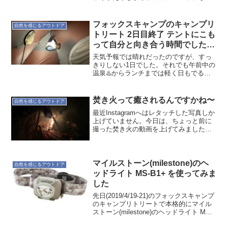
いきます。自然の中で自分と対話しませ
んか？
フォックスキャンプのキャンプリ
自然を感じるアウトドア
トリート 2日目終了 テントにこも
って自分と向き合う時間でした
20190420
天気予報では晴れだったのですが、すっ
きりしない1日でした。それでも午前中の
温泉♨️からランチまでは軽く日もでる感
じでした。しかしキャンプ場に戻るころ
には風が強く吹いて野外で活動する感じ
ではなかった。もうテントにこもって自
焚き火って癒されるんですかね〜
自然を感じるアウトドア
分と向き合う時間にし...
最近Instagramへはレタッチした写真しか
上げていません。今日は、ちょっと前に
撮った焚き火の動画を上げてみました。
そこそこ観てもらえてるよう。いろいろ
試してみないとダメですね。 View this
post on Instagram P...
マイルストーン(milestone)のヘ
自然を感じるアウトドア
ッドライト MS-B1+ を使ってみま
した
先日(2019/4/19-21)のフォックスキャンプ
のキャンプリトリートで本格的にマイル
ストーン(milestone)のヘッドライト MS-
B1+ を使ってみました。本格的なアウト