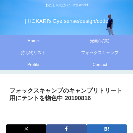
わたしのせかい - my world
| HOKARI's Eye sense/design/code
Home
光画(写真)
持ち物リスト
フォックスキャンプ
Profile
Contact
フォックスキャンプのキャンプリトリート
用にテントを物色中 20190816