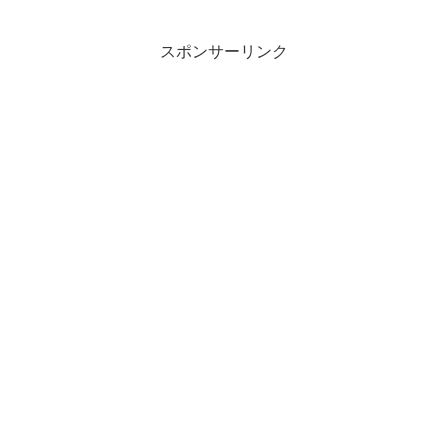
ドア用ということで購入した逸品となり
ます。使用感は非常に満足...
スポンサーリンク