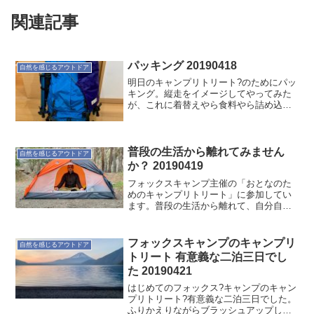
関連記事
パッキング 20190418
自然を感じるアウトドア
明日のキャンプリトリート?のためにパッ
キング。縦走をイメージしてやってみた
が、これに着替えやら食料やら詰め込ま
ないといけない。収まる気がしない(･･;)
普段の生活から離れてみません
自然を感じるアウトドア
か？ 20190419
フォックスキャンプ主催の「おとなのた
めのキャンプリトリート」に参加してい
ます。普段の生活から離れて、自分自身
と向き合いませんか？なかなか良い体験
です。
フォックスキャンプのキャンプリ
自然を感じるアウトドア
トリート 有意義な二泊三日でし
た 20190421
はじめてのフォックス?キャンプのキャン
プリトリート?有意義な二泊三日でした。
ふりかえりながらブラッシュアップして