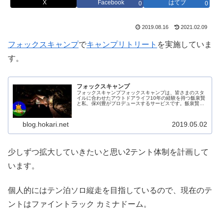
X
Facebook
はてブ
0
0
2019.08.16
2021.02.09
フォックスキャンプ
で
キャンプリトリート
を実施していま
す。
フォックスキャンプ
フォックスキャンプフォックスキャンプは、皆さまのスタ
イルに合わせたアウトドアライフ10年の経験を持つ飯泉賢
と私、保刈豊がプロデュースするサービスです。飯泉賢の
キャンププロデュースフォックスキャンプのメインコンテ
ンツです。皆さまのスタイルに合...
blog.hokari.net
2019.05.02
少しずつ拡大していきたいと思い2テント体制を計画して
います。
個人的にはテン泊ソロ縦走を目指しているので、現在のテ
ントはファイントラック カミナドーム。