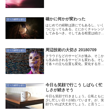
確かに何かが変わった
日々の瞬間を綴る
はじめての経験は誰にでもあるし、いく
つになってもある。とにかくチャレンジ
してみるべき。そしてある程度は続けて
みること。そこから得るものがあるは
ず。週末の1泊2日で多くを得られまし
た。これから協力しあってアウトプット
していくのが楽しみです。生...
周辺技術の大切さ 20180709
日々の瞬間を綴る
クラウドなどのサービスが進み、そこか
ら生み出されるサービスも変わる。そし
て各々の立ち位置も変化。変化する方向
は常に見えるので、行き先の周辺技術に
は触れておく必要がある。変化が激しい
今だから、アンテナ張って素早く動こ
う。改訂新版JavaScr...
今日も笑顔で行こう しばらく忙
日々の瞬間を綴る
しさが続きそう
今日も笑顔で行きましょう。公私ともに
少し忙しい日々が続いています。が、笑
顔でいれば大丈夫でしょう。と言うこと
でスマイルです。上を向いて笑顔でいれ