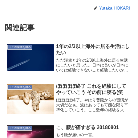
Yutaka HOKARI
関連記事
1年の2/3以上海外に居る生活にし
日々の瞬間を綴る
たい
ただ漠然と1年の2/3以上海外に居る生活
にしたいと思った。日本は良いが日本に
いては経験できないこと経験したいから
だろうか。今は”したい”という思いだけだ
が…いつかきっと。オヤジのつぶやき…
でした。20171214
ほぼほぼ終了 これを経験にして
日々の瞬間を綴る
やっていこう その前に寝る(笑
ほぼほぼ終了。やはり普段からの習慣が
大切だなぁ。波はあっても可能な限り平
準化していこう。ここ数年の経験を大切
にする。まぁ今日は寝る(笑オヤジのつぶ
やき…20180208
こ、腰が痛すぎる 20180801
日々の瞬間を綴る
もう腰が痛いの一言。