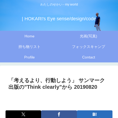
わたしのせかい - my world
| HOKARI's Eye sense/design/code
Home
光画(写真)
持ち物リスト
フォックスキャンプ
Profile
Contact
「考えるより、行動しよう」 サンマーク
出版の”Think clearly”から 20190820