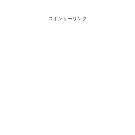
ば、自ずと良い気分になってきます。さ
ぁ、行きましょう！#2017/6/16更新頻道
スポンサーリンク