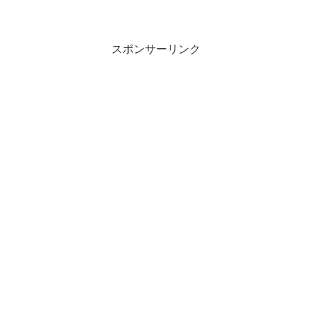
いろな保険などあるのですが、とりあえ
ずジロココに。
スポンサーリンク