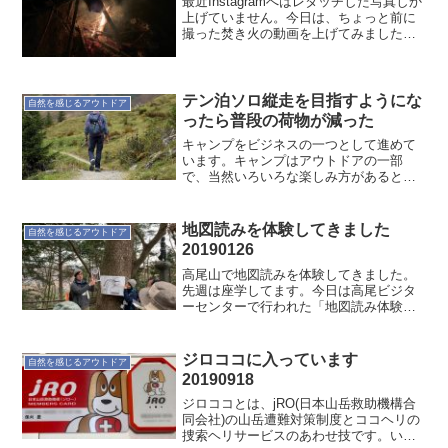
最近Instagramへはレタッチした写真しか
上げていません。今日は、ちょっと前に
撮った焚き火の動画を上げてみました。
そこそこ観てもらえてるよう。いろいろ
試してみないとダメですね。 View this
post on Instagram P...
テン泊ソロ縦走を目指すようにな
自然を感じるアウトドア
ったら普段の荷物が減った
キャンプをビジネスの一つとして進めて
います。キャンプはアウトドアの一部
で、当然いろいろな楽しみ方があると思
います。人それぞれ。外は大好きで小さ
い頃から家の中より外にいることの方が
多かった気がしています。みんなでワイ
地図読みを体験してきました
自然を感じるアウトドア
ワイするのも、一人でフラッ...
20190126
高尾山で地図読みを体験してきました。
先週は座学してます。今日は高尾ビジタ
ーセンターで行われた「地図読み体験」
の参加でした。座学もあり先週の復習に
もなりました。でも実際に体験すると地
図では読めないことなども体験できて参
ジロココに入っています
自然を感じるアウトドア
考になりました。トレッキ...
20190918
ジロココとは、jRO(日本山岳救助機構合
同会社)の山岳遭難対策制度とココヘリの
捜索ヘリサービスのあわせ技です。いろ