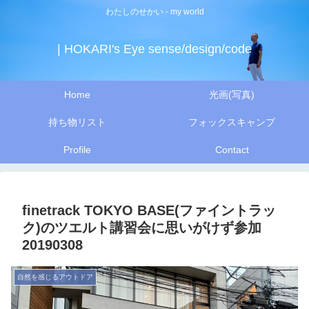
わたしのせかい - my world
| HOKARI's Eye sense/design/code
Home
光画(写真)
持ち物リスト
フォックスキャンプ
Profile
Contact
finetrack TOKYO BASE(ファイントラッ
ク)のツエルト講習会に思いがけず参加
20190308
自然を感じるアウトドア