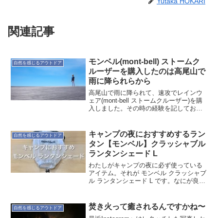
Yutaka HOKARI
関連記事
モンベル(mont-bell) ストームク
自然を感じるアウトドア
ルーザーを購入したのは高尾山で
雨に降られらから
高尾山で雨に降られて、速攻でレインウ
ェア(mont-bell ストームクルーザー)を購
入しました。その時の経験を記しておき
ます。高尾山で雨昨年(2019年)高尾山に
行ったときのこと。しっかり記録してい
ないので、うっすらした記憶で、山行中
キャンプの夜におすすめするラン
自然を感じるアウトドア
は雨...
タン【モンベル】クラッシャブル
ランタンシェード L
わたしがキャンプの夜に必ず使っている
アイテム。それが モンベル クラッシャブ
ル ランタンシェード L です。なにが良い
か！余分にランタンを持って行く必要が
ないので荷物が軽くなります！邪魔にな
りません！手持ちのヘッドライトに被せ
焚き火って癒されるんですかね〜
自然を感じるアウトドア
て使うだけです...