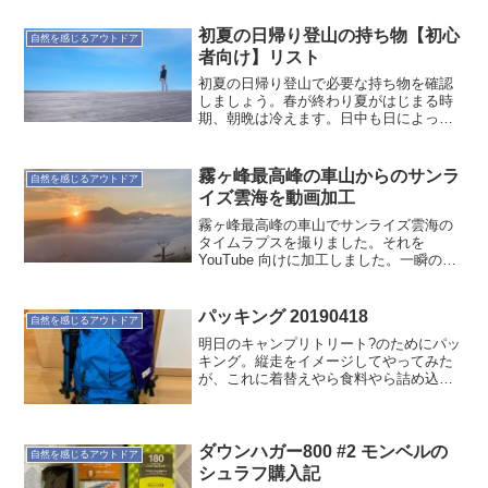
楽しむため、いろいろ情報収集していま
す。その中の一つにコンパスがありまし
初夏の日帰り登山の持ち物【初心
自然を感じるアウトドア
た。それでSILVAコ...
者向け】リスト
初夏の日帰り登山で必要な持ち物を確認
しましょう。春が終わり夏がはじまる時
期、朝晩は冷えます。日中も日によって
夏日になったりするので、調整できる服
装が良いです。また、はじめは山行時間
を短く、少ない持ち物で行くのが良いで
霧ヶ峰最高峰の車山からのサンラ
自然を感じるアウトドア
しょう。何回か行くうちに...
イズ雲海を動画加工
霧ヶ峰最高峰の車山でサンライズ雲海の
タイムラプスを撮りました。それを
YouTube 向けに加工しました。一瞬の晴
れ間をお楽しみあれ。
パッキング 20190418
自然を感じるアウトドア
明日のキャンプリトリート?のためにパッ
キング。縦走をイメージしてやってみた
が、これに着替えやら食料やら詰め込ま
ないといけない。収まる気がしない(･･;)
ダウンハガー800 #2 モンベルの
自然を感じるアウトドア
シュラフ購入記