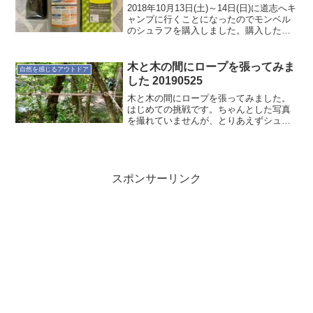
2018年10月13日(土)～14日(日)に道志へキ
ャンプに行くことになったのでモンベル
のシュラフを購入しました。購入したの
は、ダウンハガー800 #2 で、なぜこのシ
ュラフを購入に至ったかの記録です。ア
ウトドアライフを楽しむ自然との接し
木と木の間にロープを張ってみま
自然を感じるアウトドア
方...
した 20190525
木と木の間にロープを張ってみました。
はじめての挑戦です。ちゃんとした写真
を撮れていませんが、とりあえずシュラ
フを干すくらいには張れました。Kindle
で落としたロープワークの本を見ながら
でもなんとかなりました。片側はふた結
びといわれるトゥー...
スポンサーリンク