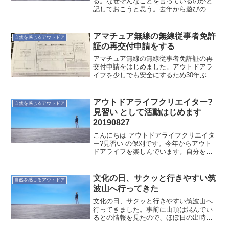
る。なぜそんなことを言っているのかと
記しておこうと思う。去年から遊びの幅
を広げるためにアウトドアを楽しんでい
て、今は遊び半分・ビジネス半分の思考
でアウトドアを楽しんでいる。アウトド
アマチュア無線の無線従事者免許
自然を感じるアウトドア
アに掛ける時間は遊びが大半...
証の再交付申請をする
アマチュア無線の無線従事者免許証の再
交付申請をはじめました。アウトドアラ
イフを少しでも安全にするため30年ぶり
にアマチュア無線を再開するためです。
スマホが普及していますから、アマチュ
ア無線そのものの需要がどれだけあるか
アウトドアライフクリエイター?
自然を感じるアウトドア
分かりませんので、再度...
見習い として活動はじめます
20190827
こんにちは アウトドアライフクリエイタ
ー?見習い の保刈です。今年からアウト
ドアライフを楽しんでいます。自分を含
めてみんなが楽しめるアウトドアライフ
を、いろいろ試行錯誤しながら提案して
います。今日、ふと思いたちました。そ
文化の日、サクッと行きやすい筑
自然を感じるアウトドア
うだ「アウトドアライ...
波山へ行ってきた
文化の日、サクッと行きやすい筑波山へ
行ってきました。事前に山頂は混んでい
るとの情報を見たので、ほぼ日の出時間
から登ろうと思い3時半起き。なんだかん