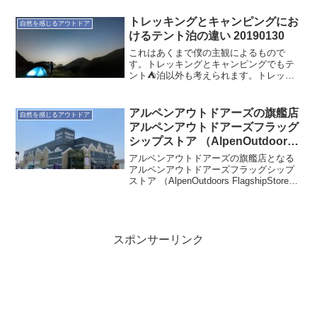
だで登りはじめたのは6時半くらい。その
時点で市営駐車場は10台あるかないかく
トレッキングとキャンピングにお
自然を感じるアウトドア
らい。それでも登り...
けるテント泊の違い 20190130
これはあくまで僕の主観によるもので
す。トレッキングとキャンピングでもテ
ント⛺️泊以外も考えられます。トレッキ
ングで山なら山小屋、キャンピングでキ
ャンプ場ならロッジなどでしょうか。僕
としては、そこはテント泊ですね。非日
アルペンアウトドアーズの旗艦店
自然を感じるアウトドア
常をより体感するためにテ...
アルペンアウトドアーズフラッグ
シップストア （AlpenOutdoors
FlagshipStore）柏店 に行ってき
アルペンアウトドアーズの旗艦店となる
ました 20190511
アルペンアウトドアーズフラッグシップ
ストア （AlpenOutdoors FlagshipStore）
柏店に行って来ました。世界最大級約
2,300坪の売り場、450ブランド、商品点
数10万点と、過去に類を...
スポンサーリンク