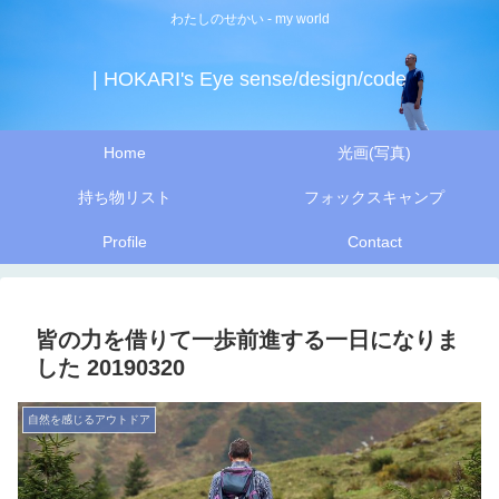
わたしのせかい - my world
| HOKARI's Eye sense/design/code
Home
光画(写真)
持ち物リスト
フォックスキャンプ
Profile
Contact
皆の力を借りて一歩前進する一日になりま
した 20190320
自然を感じるアウトドア