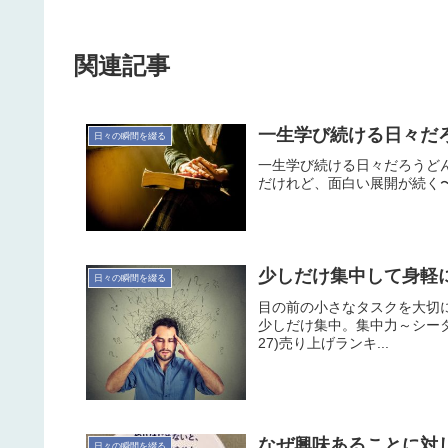
関連記事
一生学び続ける日々だろう 
日々の瞬間を綴る
一生学び続ける日々だろうど
だけれど、面白い展開が続く
少しだけ集中して身軽
日々の瞬間を綴る
目の前の小さなタスクを大切
少しだけ集中。集中力～シータ波による脳活性
27)売り上げランキ...
なぜ興味あることに対して
日々の瞬間を綴る