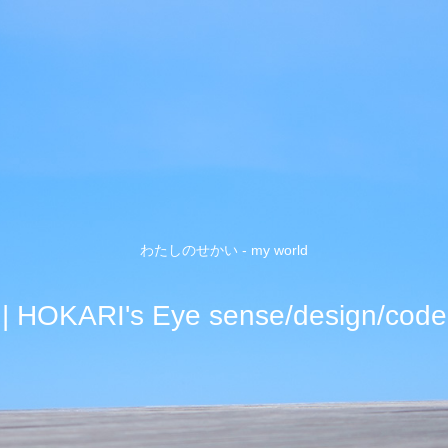
わたしのせかい - my world
| HOKARI's Eye sense/design/code