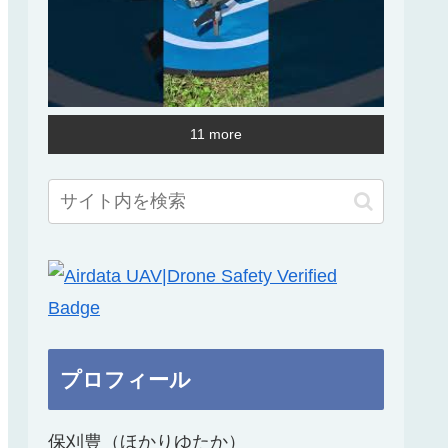
11 more
プロフィール
保刈豊（ほかりゆたか）