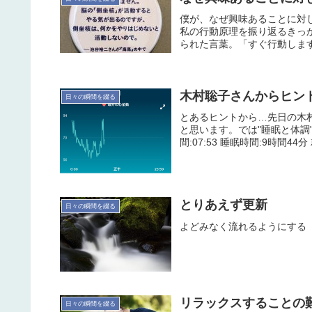
僕が、なぜ興味あることに対
私の行動原理を振り返るきっ
られた言葉。「すぐ行動します
木村聡子さんからヒントい
日々の瞬間を綴る
とあるヒントから…先日の木
と思います。では"睡眠と体調"の
間:07:53 睡眠時間:9時間44分
とりあえず更新
日々の瞬間を綴る
よどみなく流れるようにする
リラックスすることの難しさ
日々の瞬間を綴る