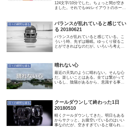
124文字/10分でした。ちょっと間が空き
ました。それでもorzレイアウトのホーム
ポジションがしっくりくるようになった
気がする。気がすることが大事です（笑
その気になればやることが楽しいです...
バランスが乱れていると感じてい
日々の瞬間を綴る
る 20180621
バランスが乱れていると感じている。こ
ういう時、先ずは睡眠。ゆっくり寝るこ
とができればなのだが。いろいろ考える
ことがあって、寝てられない。まだ今日
は時間も早いので、もう少ししたら寝る
ことにしよう。布団に入って休むだけで
晴れない心
も乱れはしゅうせいされて...
日々の瞬間を綴る
最近の天気のように晴れない。そんな心
だ。楽しいことはある。全ては繋がって
いるし、陰陽があるから、意識する事柄
を晴れることで満たせば良いこと。おそ
らくこれが厄介で、楽しいことで満たさ
れてはいけないというか、課題を解決し
ないと楽しんではいけない...
クールダウンして終わった1日
日々の瞬間を綴る
20180510
軽くクールダウンしてきた。明日もある
からサクッと。お腹空いているのはいい
事なのだが、空きすぎていると寝られな
いので、ちょっとだけお腹に入れた。今