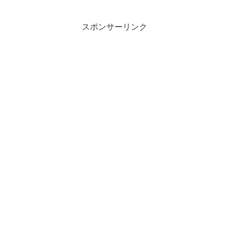
のパターンだと全体的にカロリーオーバ
ーだと考えている。普段の食事は1.5食ぐ
らいがいいかも。筋ト...
スポンサーリンク