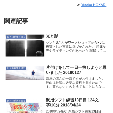
Yutaka HOKARI
関連記事
光と影
日々の瞬間を綴る
シンヤBさんがワークショップからFBに
投稿された言葉に気づかされた。 綺麗な
光やライティングがあったら 記録してお
く 明かりが写真をつくるのだからなる
ほど。光か。足りない何かなのかもしれ
ない。プロでは無いのだから自由に楽し
めば良いのだけれど...
片付けをして一日一捨しようと思
日々の瞬間を綴る
いました 20190127
部屋のほんの一部ですが片付けました。
理由は仕訳に必要な資料を探すためで
す。要らないものを捨てることにもなっ
たのが良かったです。一日一捨しましょ
うかね…まずは場を整えることから。マ
ンガでわかる 散らからない仕組み
親指シフト練習13日目 124文
日々の瞬間を綴る
posted with ama...
字/10分 2018/04/24
2018/04/24(火) 親指シフト練習13日目