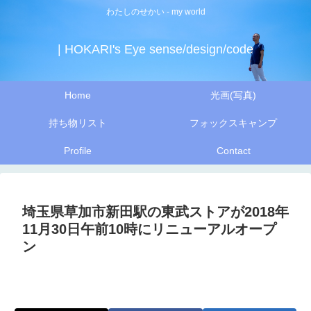
わたしのせかい - my world
| HOKARI's Eye sense/design/code
Home
光画(写真)
持ち物リスト
フォックスキャンプ
Profile
Contact
埼玉県草加市新田駅の東武ストアが2018年
11月30日午前10時にリニューアルオープ
ン