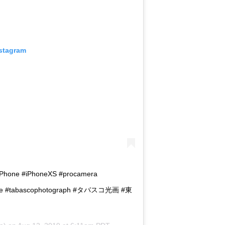
nstagram
hone #iPhoneXS #procamera
ridge #tabascophotograph #タバスコ光画 #東