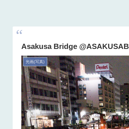
Asakusa Bridge @ASAKUS
光画(写真)