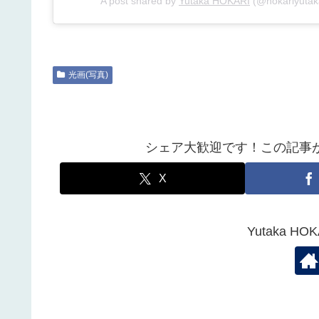
A post shared by
Yutaka HOKARI
(@hokariyutak
光画(写真)
シェア大歓迎です！この記事
X
Yutaka 