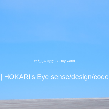
わたしのせかい - my world
| HOKARI's Eye sense/design/code