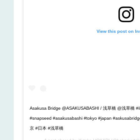
View this post on I
Asakusa Bridge @ASAKUSABASHI / 浅草橋 @浅草橋 #iP
#snapseed #asakusabashi #tokyo #japan #askusab
京 #日本 #浅草橋