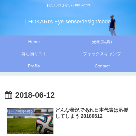
わたしのせかい - my world
| HOKARI's Eye sense/design/code
Home
光画(写真)
持ち物リスト
フォックスキャンプ
Profile
Contact
2018-06-12
どんな状況であれ日本代表は応援
日々の瞬間を綴る
してしまう 20180612