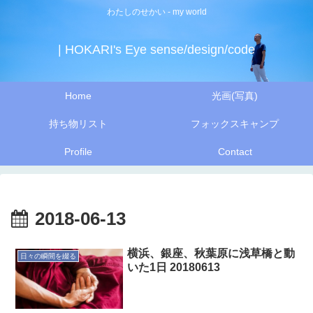
わたしのせかい - my world
| HOKARI's Eye sense/design/code
Home
光画(写真)
持ち物リスト
フォックスキャンプ
Profile
Contact
2018-06-13
横浜、銀座、秋葉原に浅草橋と動
日々の瞬間を綴る
いた1日 20180613