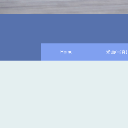
Home
光画(写真)