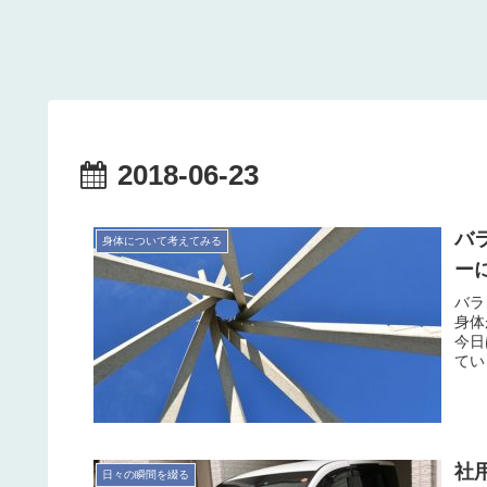
2018-06-23
バ
身体について考えてみる
ーに
バラ
身体
今日
てい
社
日々の瞬間を綴る