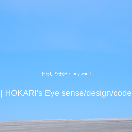
わたしのせかい - my world
| HOKARI's Eye sense/design/code