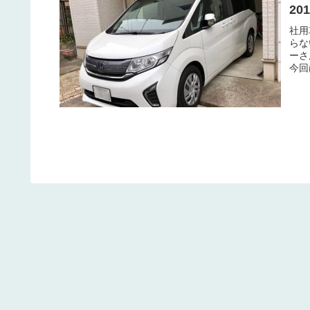
20
社用
らな
ーさ
今回