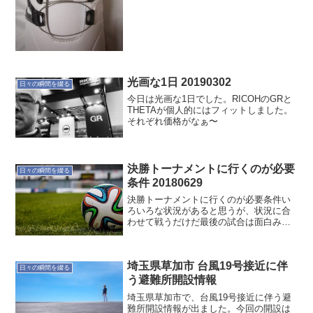
アウトレット"で購入した。シンプルだが
アディダスらし...
光画な1日 20190302
日々の瞬間を綴る
今日は光画な1日でした。RICOHのGRと
THETAが個人的にはフィットしました。
それぞれ価格がなぁ〜
決勝トーナメントに行くのが必要
日々の瞬間を綴る
条件 20180629
決勝トーナメントに行くのが必要条件い
ろいろな状況があると思うが、状況に合
わせて戦うだけだ最後の試合は面白みが
なかったが、次に繋が試合だったと思う
次のトーナメントのが、楽しみになった
埼玉県草加市 台風19号接近に伴
日々の瞬間を綴る
う避難所開設情報
埼玉県草加市で、台風19号接近に伴う避
難所開設情報が出ました。今回の開設は