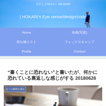
わたしのせかい - my world
| HOKARI's Eye sense/design/code
Home
光画(写真)
持ち物リスト
フォックスキャンプ
Profile
Contact
“書くことに恐れない”と書いたが、何かに
恐れている裏返しな感じがする 20180626
日々の瞬間を綴る