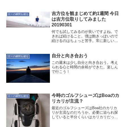
吉方位を観まじめて約1週間 今日
日々の瞬間を綴る
は吉方位取りしてみました
20190301
何でも試してみるのが良いですよね。で
きれば続けること。僕は飽きっぽいので
続けるのはちょっと苦手。常に新しいこ
とにチャレンジして楽しむのが好きで
す。続けられないことにウジウジするよ
り、常に新しいことへのチャレンジにウ
自分と向き合おう
日々の瞬間を綴る
キウキするのが良いです。今...
この週末は少し自分と向き合おう。考え
られる心と時間の余裕ができた。楽しん
で行こう！
今時のゴルフシューズはBoaのカ
日々の瞬間を綴る
リカリが主流？
最近のゴルフシューズはBoa社のカリカ
リが主流なのだろうか。必要に迫られ探
していると半分くらいはカリカリだっ
た。今回は越谷レイクタウンの"テーラー
メイド - アディダスゴルフ ファクトリー