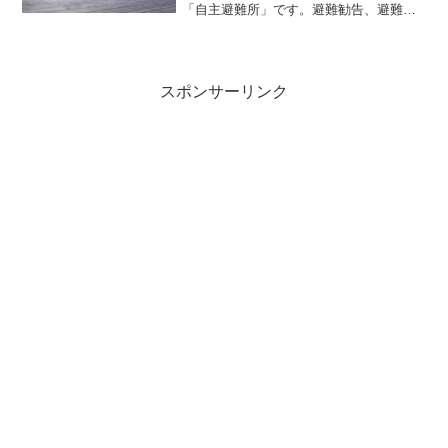
「自主避難所」です。避難勧告、避難指
示が出たときに開設される「指定避難
所」とは違いますので、草加市のホーム
ページなどで情報を確認してください。
「自主避難所」10月11...
スポンサーリンク