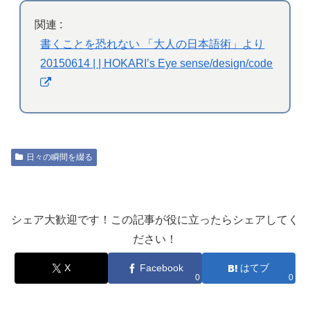
関連 :
書くことを恐れない 「大人の日本語術」より
20150614 | | HOKARI’s Eye sense/design/code
日々の瞬間を綴る
シェア大歓迎です！この記事が役に立ったらシェアしてく
ださい！
X
Facebook
はてブ
0
0