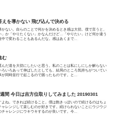
答えを導かない 飛び込んで決める
導かない。自らのことで何かを決めるとき感は大切。僕で言うと、
い」か「やりたくない」かなんだけど…「やりたい」けど何か違う
中で変わることもあるんだな。感はあくまで...
進む
選んだ道を大切にしたいと思う。私のことは私にしにしか解らない
いろいろあって伸ばしたとしても、結局のところ気持ちがついてい
が同時並行で起こるので困ったものです。と...
間 今日は吉方位取りしてみました 20190301
すよね。できれば続けること。僕は飽きっぽいので続けるのはちょ
チャレンジして楽しむのが好きです。続けられないことにウジウジ
チャレンジにウキウキするのが良いです。今...