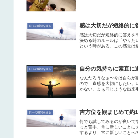
感は大切だが短絡的に
日々の瞬間を綴る
感は大切だが短絡的に答えを
決める時のルールは「やりた
という時がある。この感覚は途
自分の気持ちに素直に
日々の瞬間を綴る
なんだろうなぁ〜今は自らが
ので…直感を大切にしたい。
かない。まぁ同じような出来事
吉方位を観まじめて約1週
日々の瞬間を綴る
何でも試してみるのが良いで
っと苦手。常に新しいことに
するより、常に新しいことへの