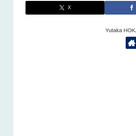
X
Yutaka 