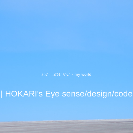
わたしのせかい - my world
| HOKARI's Eye sense/design/code