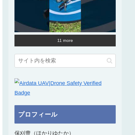
11 more
プロフィール
保刈豊（ほかりゆたか）