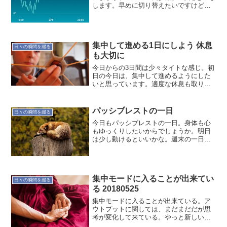
します。早めに切り替えたいですけど
ね。では"睡眠と体調"の記録です。本日
(2016/5/2)の定点観測 就寝時間:22:22 起
床時間:06:26 睡眠時間:7時間...
集中して進める1日にしよう 休息
日々の瞬間を綴る
も大切に
今日からの3日間は少々タイトな感じ。初
日の今日は、集中して進めるようにした
いと思っています。適度な休息も取りな
がら。
パッシブレストの一日
日々の瞬間を綴る
今日もパッシブレストの一日。身体も心
もゆっくりしたいからでしょうか。明日
は少し動けるといいかな。週末の一日は
アクティブレストにしたいですね。オヤ
ジのつぶやき…20171223
集中モードに入ることが出来てい
日々の瞬間を綴る
る 20180525
集中モードに入ることが出来ている。ア
ウトプットに関しては、まだまだだが思
考が変化して来ている。やっと新しいこ
とへの準備が整い始めている感じ。もっ