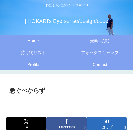
わたしのせかい - my world
| HOKARI's Eye sense/design/code
Home
光画(写真)
持ち物リスト
フォックスキャンプ
Profile
Contact
急ぐべからず
X
Facebook
はてブ
0
0