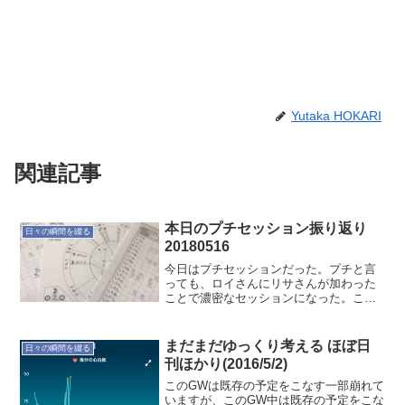
Yutaka HOKARI
関連記事
本日のプチセッション振り返り
日々の瞬間を綴る
20180516
今日はプチセッションだった。プチと言
っても、ロイさんにリサさんが加わった
ことで濃密なセッションになった。ここ
数年を振り返ることができ、いろいろな
事が自分なりにクリアになったかな。最
近の選択も、これからの事を考えると良
まだまだゆっくり考える ほぼ日
日々の瞬間を綴る
かった。"人生とは○○で...
刊ほかり(2016/5/2)
このGWは既存の予定をこなす一部崩れて
いますが、このGW中は既存の予定をこな