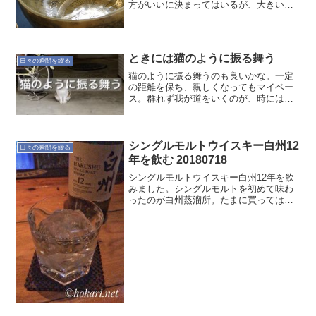
方がいいに決まってはいるが、大きいか
ら幸せだとは限らない。状況によって人
は変わるものだが、精神的な器が大きけ
れば、多くの出来事に余裕を持って対処
できる。その器も経験でし...
ときには猫のように振る舞う
日々の瞬間を綴る
猫のように振る舞うのも良いかな。一定
の距離を保ち、親しくなってもマイペー
ス。群れず我が道をいくのが、時には理
想的かも。野良猫さんに会って思った。
シングルモルトウイスキー白州12
日々の瞬間を綴る
年を飲む 20180718
シングルモルトウイスキー白州12年を飲
みました。シングルモルトを初めて味わ
ったのが白州蒸溜所。たまに買ってはい
ましたが、12年は休売なんですよね。