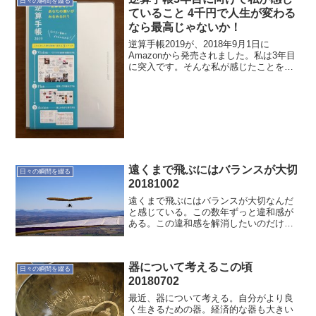
日々の瞬間を綴る
ていること 4千円で人生が変わる
なら最高じゃないか！
逆算手帳2019が、2018年9月1日に
Amazonから発売されました。私は3年目
に突入です。そんな私が感じたことを書
いてみました。4千円で人生が変わるなら
最高！使ってみてどうだった？自分のや
っていることを明確にできると思いまし
た。それは逆...
遠くまで飛ぶにはバランスが大切
日々の瞬間を綴る
20181002
遠くまで飛ぶにはバランスが大切なんだ
と感じている。この数年ずっと違和感が
ある。この違和感を解消したいのだけれ
ど、どうしたら良いのか分からないでい
る。ただ方向性みたいなものを何となく
決めたので、実行に移していってどうな
器について考えるこの頃
るか試そうと思う。とりあ...
日々の瞬間を綴る
20180702
最近、器について考える。自分がより良
く生きるための器。経済的な器も大きい