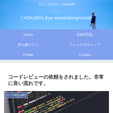
わたしのせかい - my world
| HOKARI's Eye sense/design/code
Home
光画(写真)
持ち物リスト
フォックスキャンプ
Profile
Contact
コードレビューの依頼をされました。非常
に良い流れです。
日々の瞬間を綴る