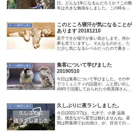
日。どんな1年になるんだろうか？この数
年は大きな勉強をしました。この時を経
て、落ち着きを取り戻しつつあります
が、まだまだというか未だに自分探しの
日々が続いています。やりたい事を実行
このところ寝汗が気になることが
日々の瞬間を綴る
していく人生の学び...
あります 20181210
若干ですが寝汗が多い気がします。何か
夢も見ていますし、そんなものかと。た
だ少し気になるレベルだったので書きま
した。また何か気付いたら記します。
集客について学びました
日々の瞬間を綴る
20190510
今日は集客について学びました。その中
でコミュニティの話題が。ふと思い出し
AWSで活躍しておられた小島英揮さんの
著書「コミュニティマーケティング」を
思い出しました。読んでみようと思いま
す。
久しぶりに夜ランしました。
日々の瞬間を綴る
今日(2021/7/7)は、七夕で、小暑 温風
至。残念ながら星空は観れませんね。昼
間は野暮用でお出掛け。が、目当ての物
は無く…いろいろな評価を参考にするし
かないですね。お出掛け先で昼食。野菜
天丼をいただきました。夜は久しぶりに