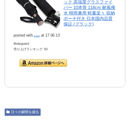
ック 高強度グラスファイ
バー 10本骨 118cm 耐風撥
水 晴雨兼用 軽量楽々 収納
ポーチ付き 日本国内品質
保証 (ブラック)
posted with
at 17.06.13
amazlet
Bodyguard
売り上げランキング: 50
Amazon.co.jpで詳細を
見る
日々の瞬間を綴る