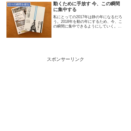
ランニング。食...
動くために手放す 今、この瞬間
日々の瞬間を綴る
に集中する
私にとっての2017年は静の年になるだろ
う。2018年を動の年にするため、今、こ
の瞬間に集中できるようにしていく。そ
のために先ず手放す。物質的にも精神的
にも。「放てば手に満てり」最近、好き
になった言葉だ。執着しているモノを手
放せば、自分にと...
スポンサーリンク