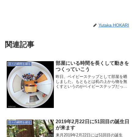
Yutaka HOKARI
関連記事
部屋にいる時間を長くして動きを
日々の瞬間を綴る
つくっていこう
昨日、ベイビーステップとして部屋を晒
しました。もともとは机の上から物を無
くすというのがベイビーステップだった
のですが…そこは臨機応変ということ
で。卓上からものをなくした結果は
↓Post from RICOH THETA. - Spheri...
2019年2月22日に51回目の誕生日
日々の瞬間を綴る
が来ます
来月2019年2月22日には51回目の誕生