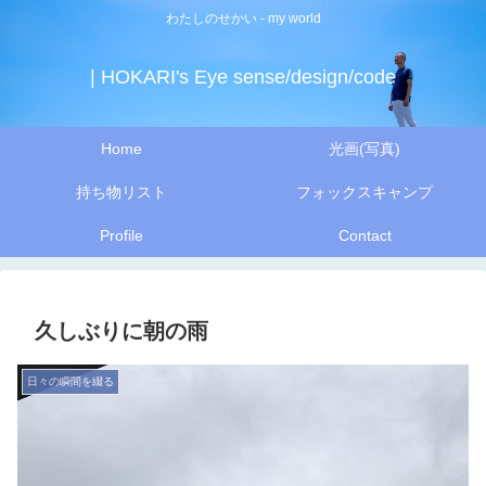
わたしのせかい - my world
| HOKARI's Eye sense/design/code
Home
光画(写真)
持ち物リスト
フォックスキャンプ
Profile
Contact
久しぶりに朝の雨
日々の瞬間を綴る