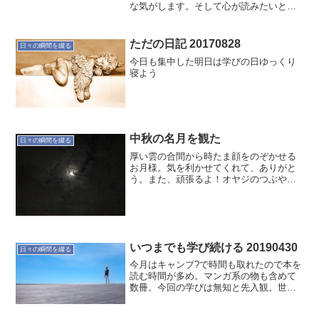
な気がします。そして心が読みたいと思
う本を調達しました。なかなか読み応え
ありそうです。その中の一冊。ジム・ロ
ジャーズ著「お金の流れで読む日本と世
ただの日記 20170828
日々の瞬間を綴る
界の未来」を読み始めま...
今日も集中した明日は学びの日ゆっくり
寝よう
中秋の名月を観た
日々の瞬間を綴る
厚い雲の合間から時たま顔をのぞかせる
お月様。気を利かせてくれて、ありがと
う。また、頑張るよ！オヤジのつぶや
き… でした〜
いつまでも学び続ける 20190430
日々の瞬間を綴る
今月はキャンプ?で時間も取れたので本を
読む時間が多め。マンガ系の物も含めて
数冊。今回の学びは無知と先入観。世界
は広い。知らないことが多い。学び続け
ないといけない。