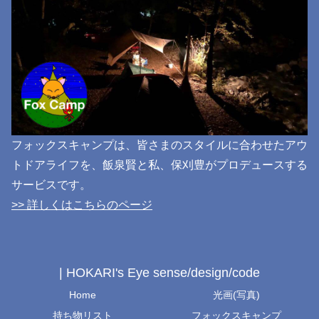
フォックスキャンプは、皆さまのスタイルに合わせたアウ
トドアライフを、飯泉賢と私、保刈豊がプロデュースする
サービスです。
>> 詳しくはこちらのページ
| HOKARI's Eye sense/design/code
Home
光画(写真)
持ち物リスト
フォックスキャンプ