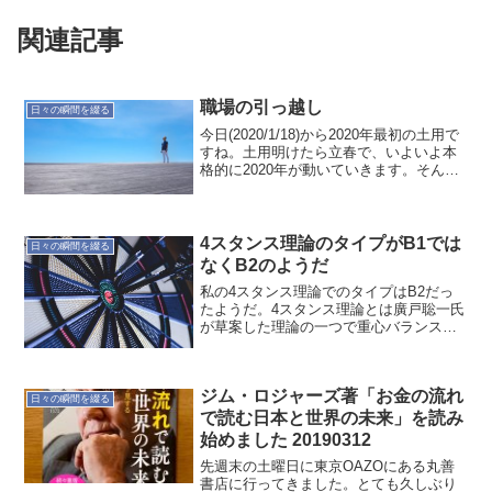
関連記事
職場の引っ越し
日々の瞬間を綴る
今日(2020/1/18)から2020年最初の土用で
すね。土用明けたら立春で、いよいよ本
格的に2020年が動いていきます。そんな
昨日は、職場の引っ越し準備の日でし
た。土用に入る前、いいタイミングで引
っ越しのような気がします。個人的にも
通勤時...
4スタンス理論のタイプがB1では
日々の瞬間を綴る
なくB2のようだ
私の4スタンス理論でのタイプはB2だっ
たようだ。4スタンス理論とは廣戸聡一氏
が草案した理論の一つで重心バランスに
よって4つにわけられます。重心バランス
の区分は、つま先側がA、かかと側がB、
内側が１および外側が２。これらの組み
ジム・ロジャーズ著「お金の流れ
合わせでライプが...
日々の瞬間を綴る
で読む日本と世界の未来」を読み
始めました 20190312
先週末の土曜日に東京OAZOにある丸善
書店に行ってきました。とても久しぶり