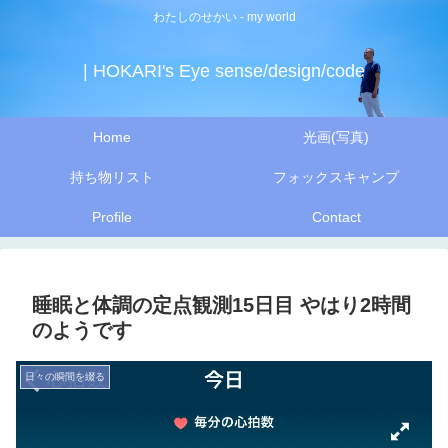
わたしのせかい - my world
| HOKARI's Eye sense/design/code
Home
光画(写真)
持ち物リスト
フォックスキャンプ
Profile
Contact
睡眠と体調の定点観測15日目 やはり2時間
のようです
日々の瞬間を綴る