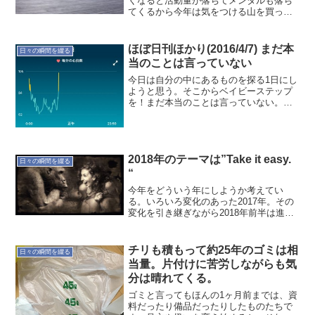
くなると活動量が落ちてメンタルも落ち
てくるから今年は気をつける山を買った
から開拓しないといけないメンタルが落
ちる暇はないかもしまっていこう〜
ほぼ日刊ほかり(2016/4/7) まだ本
日々の瞬間を綴る
当のことは言っていない
今日は自分の中にあるものを探る1日にし
ようと思う。そこからベイビーステップ
を！まだ本当のことは言っていない。で
は"睡眠と体調"の記録です。本日(4/7)の
定点観測 就寝時間:03:28 起床時間:07:33
睡眠時間:3時間57分 就寝前行...
2018年のテーマは”Take it easy.
日々の瞬間を綴る
“
今年をどういう年にしようか考えてい
る。いろいろ変化のあった2017年。その
変化を引き継ぎながら2018年前半は進ん
で行くと思う。一心不乱に進んで行ける
何かを探さないと。とは言え、アイキャ
ッチ画像にあるように、よく分からない
チリも積もって約25年のゴミは相
日々の瞬間を綴る
感じで笑って行こう...
当量。片付けに苦労しながらも気
分は晴れてくる。
ゴミと言ってもほんの1ヶ月前までは、資
料だったり備品だったりしたものたちで