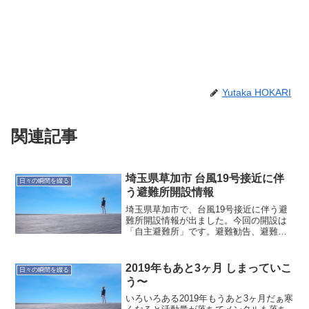
Yutaka HOKARI
関連記事
埼玉県草加市 台風19号接近に伴
日々の瞬間を綴る
う避難所開設情報
埼玉県草加市で、台風19号接近に伴う避
難所開設情報が出ました。今回の開設は
「自主避難所」です。避難勧告、避難指
示が出たときに開設される「指定避難
所」とは違いますので、草加市のホーム
ページなどで情報を確認してください。
2019年もあと3ヶ月 しまっていこ
日々の瞬間を綴る
「自主避難所」10月11...
う〜
いろいろある2019年もうあと3ヶ月だぁ寒