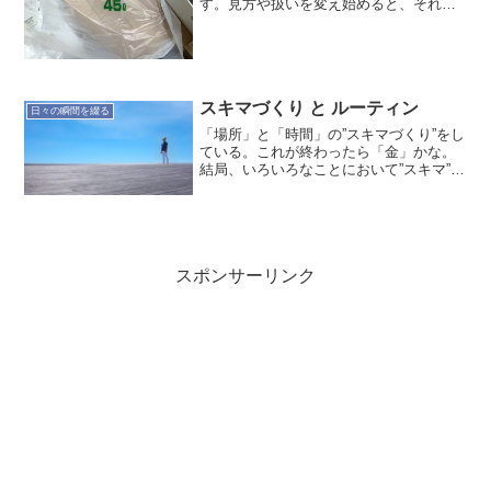
す。見方や扱いを変え始めると、それら
はゴミになるんですね。まだまだ大変で
すが、心持ち気分がスッキリしてきてい
ます。まだ出た45Lで7袋先週末で手付か
ずであったラックと...
スキマづくり と ルーティン
日々の瞬間を綴る
「場所」と「時間」の”スキマづくり”をし
ている。これが終わったら「金」かな。
結局、いろいろなことにおいて”スキマ”は
大切だと感じている。目の前のことは大
事ですが、それにフォーカスし過ぎると
チャンスを逃すことになるから。時間が
あっても金がない...
スポンサーリンク