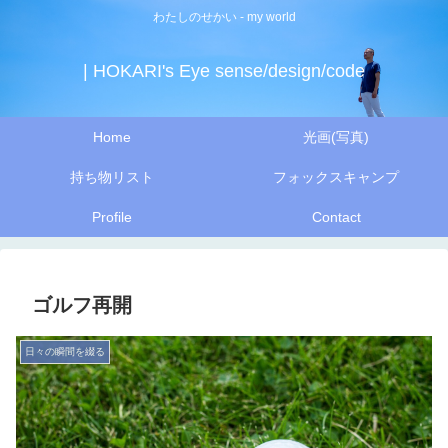
わたしのせかい - my world
| HOKARI's Eye sense/design/code
Home
光画(写真)
持ち物リスト
フォックスキャンプ
Profile
Contact
ゴルフ再開
日々の瞬間を綴る