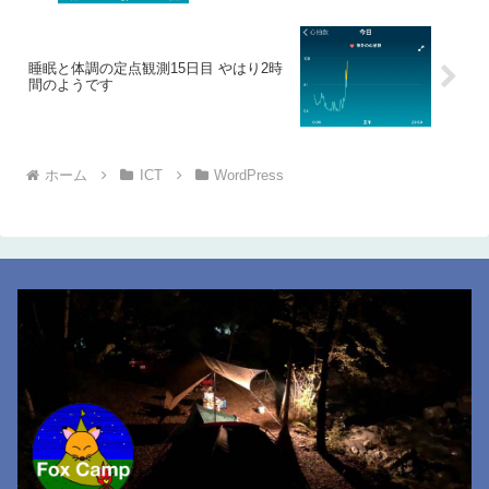
睡眠と体調の定点観測15日目 やはり2時
間のようです
ホーム
ICT
WordPress