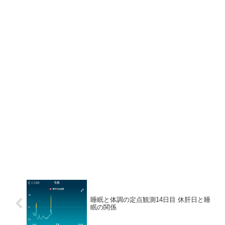
睡眠と体調の定点観測14日目 休肝日と睡
眠の関係