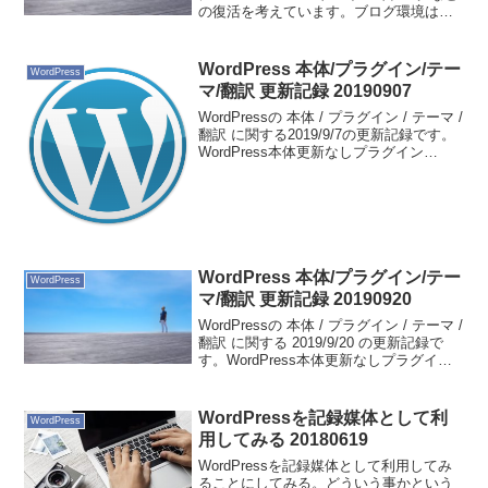
の復活を考えています。ブログ環境は、
Amazon Web ServicesにWordPressかな
ぁ。クラウド環境で、いろいろ試せます
から。構築時は、AWS Ma...
WordPress 本体/プラグイン/テー
WordPress
マ/翻訳 更新記録 20190907
WordPressの 本体 / プラグイン / テーマ /
翻訳 に関する2019/9/7の更新記録です。
WordPress本体更新なしプラグイン
Jetpack by WordPress.com 7.7 ｰ>
7.7.1テーマCocoon ...
WordPress 本体/プラグイン/テー
WordPress
マ/翻訳 更新記録 20190920
WordPressの 本体 / プラグイン / テーマ /
翻訳 に関する 2019/9/20 の更新記録で
す。WordPress本体更新なしプラグイン
AMIMOTO Plugin Dashboard 0.6.0->
0.6.1テーマ更新な...
WordPressを記録媒体として利
WordPress
用してみる 20180619
WordPressを記録媒体として利用してみ
ることにしてみる。どういう事かという