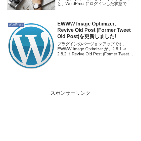
と、WordPressにログインした状態での
み閲覧できる記事を投稿するのだ。現時
点で公開したくない記事だが、記録を残
しておきたい場合にそうすることにす
EWWW Image Optimizer、
る。Fac...
WordPress
Revive Old Post (Former Tweet
Old Post)を更新しました!
プラグインのバージョンアップです。
EWWW Image Optimizer が、2.8.1 ->
2.8.2 ！Revive Old Post (Former Tweet
Old Post) が、7.2 -> 7.3.0！になります。
今のと...
スポンサーリンク