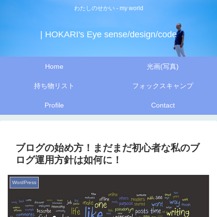
わたしのせかい - my world
| HOKARI's Eye sense/design/code
Home
光画(写真)
持ち物リスト
フォックスキャンプ
Profile
Contact
ブログの始め方！まだまだ初心者な私のブ
ログ運用方針は如何に！
WordPress