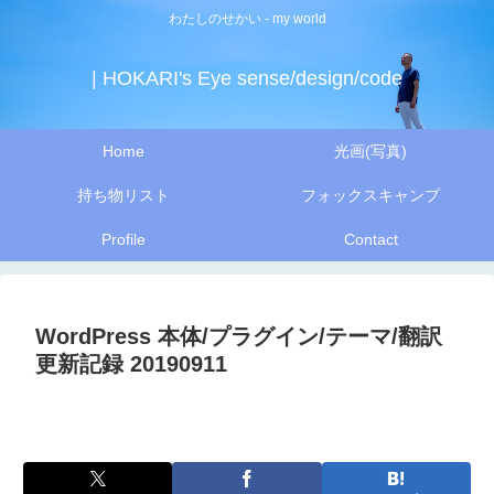
わたしのせかい - my world
| HOKARI's Eye sense/design/code
Home
光画(写真)
持ち物リスト
フォックスキャンプ
Profile
Contact
WordPress 本体/プラグイン/テーマ/翻訳
更新記録 20190911