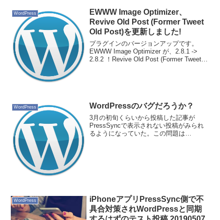
Jetpack b...
EWWW Image Optimizer、
WordPress
Revive Old Post (Former Tweet
Old Post)を更新しました!
プラグインのバージョンアップです。
EWWW Image Optimizer が、2.8.1 ->
2.8.2 ！Revive Old Post (Former Tweet
Old Post) が、7.2 -> 7.3.0！になります。
今のと...
WordPressのバグだろうか？
WordPress
3月の初旬くらいから投稿した記事が
PressSyncで表示されない投稿がみられ
るようになっていた。この問題は
PressSync側で対応していただき、今は
問題なく投稿した記事はみられるように
なっている。先程、WordPress純正のア
プリでも...
iPhoneアプリPressSync側で不
WordPress
具合対策されWordPressと同期
するはずのテスト投稿 20190507