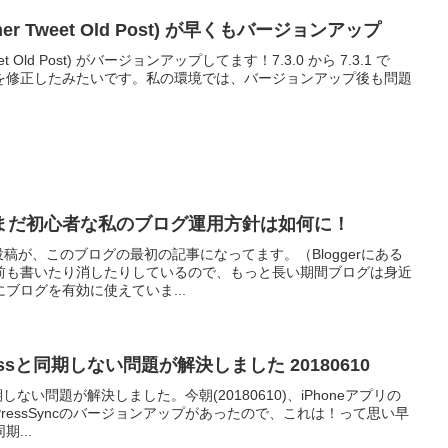
Former Tweet Old Post) が早くもバージョンアップ
r Tweet Old Post) がバージョンアップしてます！7.3.0 から 7.3.1 で
性を修正したみたいです。私の環境では、バージョンアップ後も問題
まだ初心者な私のブログ運用方針は如何に！
分の投稿が、このブログの最初の記事になってます。（Bloggerにある
前も書いたり消したりしているので、もっと長い期間ブログは身近
ブログを有効に使えていま...
Pressと同期しない問題が解決しました 20180610
sが同期しない問題が解決しました。今朝(20180610)、iPhoneアプリの
ressSyncのバージョンアップがあったので、これは！って思い早
...