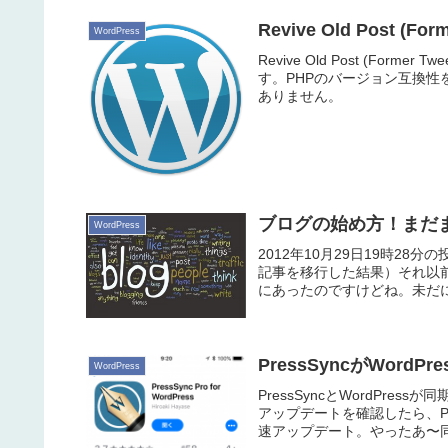
Revive Old Post (
WordPress
Revive Old Post (Forme
す。PHPのバージョン互換
ありません。
ブログの始め方！まだ
WordPress
2012年10月29日19時28
記事を移行した結果）それ以
にあったのですけどね。未だに
PressSyncがWord
WordPress
PressSyncとWordPres
アップデートを確認したら、P
速アップデート。やったあ〜同期