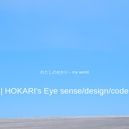
わたしのせかい - my world
| HOKARI's Eye sense/design/code