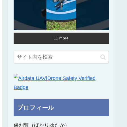
11 more
プロフィール
保刈豊（ほかりゆたか）