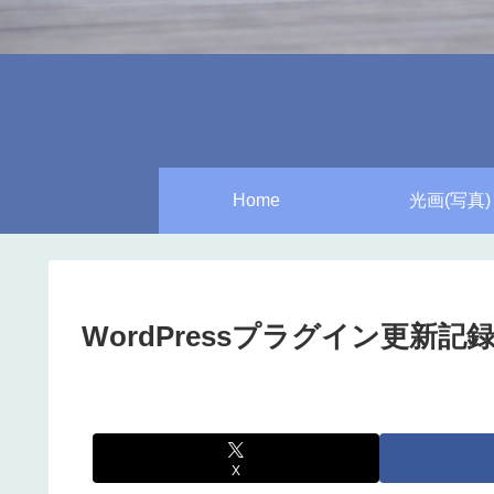
Home
光画(写真)
WordPressプラグイン更新記録 2
X