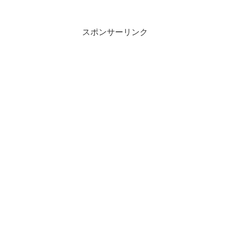
がありますが、はじめてにしては良く張
れたのではないかと思います。緊急用的
位置付けでの購入なので...
スポンサーリンク