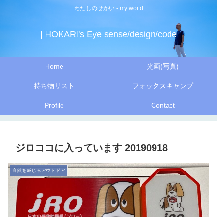
わたしのせかい - my world
| HOKARI's Eye sense/design/code
Home
光画(写真)
持ち物リスト
フォックスキャンプ
Profile
Contact
ジロココに入っています 20190918
自然を感じるアウトドア