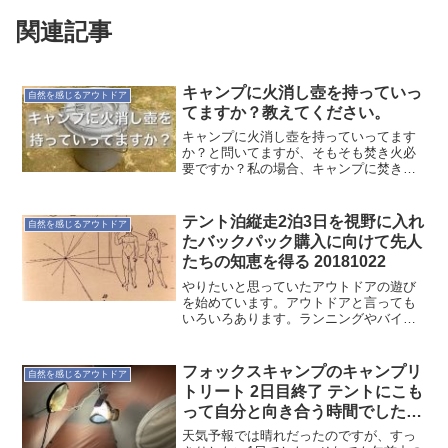
関連記事
キャンプに火消し壺を持っていっ
自然を感じるアウトドア
てますか？教えてください。
キャンプに火消し壺を持っていってます
か？と問いてますが、そもそも焚き火必
要ですか？私の場合、キャンプに焚き火
など必須ではないので、ソロキャンのと
きには持って行きません。シングルバー
ナーがひとつあれば問題ないからです。
テント泊縦走2泊3日を視野に入れ
自然を感じるアウトドア
とは言うものの、その時の...
たバックパック購入に向けて先人
たちの知恵を得る 20181022
やりたいと思っていたアウトドアの遊び
を始めています。アウトドアと言っても
いろいろあります。ランニングやバイク
だってアウトドアです。少しスポーツ的
なところから離れて、より自然に近い山
を目指そうかと思っています。今は慣れ
フォックスキャンプのキャンプリ
自然を感じるアウトドア
るためにキャンプへ行くよ...
トリート 2日目終了 テントにこも
って自分と向き合う時間でした
20190420
天気予報では晴れだったのですが、すっ