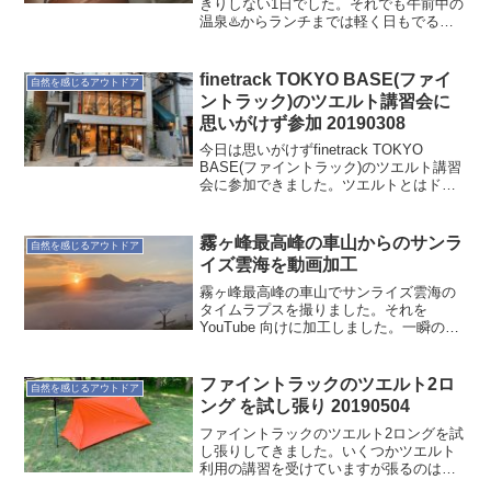
きりしない1日でした。それでも午前中の
温泉♨️からランチまでは軽く日もでる感
じでした。しかしキャンプ場に戻るころ
には風が強く吹いて野外で活動する感じ
ではなかった。もうテントにこもって自
finetrack TOKYO BASE(ファイ
自然を感じるアウトドア
分と向き合う時間にし...
ントラック)のツエルト講習会に
思いがけず参加 20190308
今日は思いがけずfinetrack TOKYO
BASE(ファイントラック)のツエルト講習
会に参加できました。ツエルトとはドイ
ツ語でテントのことなのですが、日本で
は緊急避難用の簡易テントのことを指し
ます。アウトドアそれも山に行く時には
霧ヶ峰最高峰の車山からのサンラ
自然を感じるアウトドア
必要な...
イズ雲海を動画加工
霧ヶ峰最高峰の車山でサンライズ雲海の
タイムラプスを撮りました。それを
YouTube 向けに加工しました。一瞬の晴
れ間をお楽しみあれ。
ファイントラックのツエルト2ロ
自然を感じるアウトドア
ング を試し張り 20190504
ファイントラックのツエルト2ロングを試
し張りしてきました。いくつかツエルト
利用の講習を受けていますが張るのは初
めてです。テンションの掛かり方に偏り