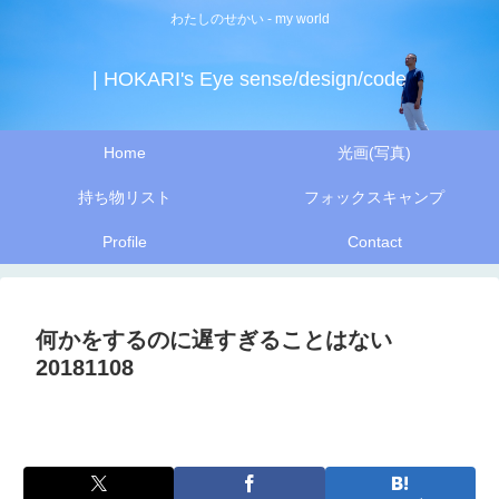
わたしのせかい - my world
| HOKARI's Eye sense/design/code
Home
光画(写真)
持ち物リスト
フォックスキャンプ
Profile
Contact
何かをするのに遅すぎることはない
20181108