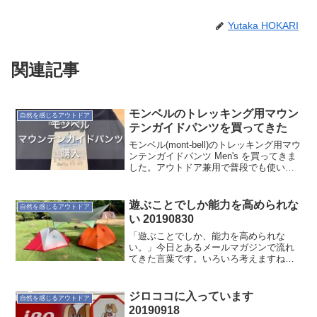
Yutaka HOKARI
関連記事
モンベルのトレッキング用マウン
自然を感じるアウトドア
テンガイドパンツを買ってきた
モンベル(mont-bell)のトレッキング用マウ
ンテンガイドパンツ Men's を買ってきま
した。アウトドア兼用で普段でも使いや
すいデザインのパンツを探しているので
すが、私が気に入るパンツがなかな見つ
からないんですよね。当然アウトドアで
遊ぶことでしか能力を高められな
自然を感じるアウトドア
利...
い 20190830
「遊ぶことでしか、能力を高められな
い。」今日とあるメールマガジンで流れ
てきた言葉です。いろいろ考えますねぇ
～言われると確かに遊びって能力を高め
る気がします。僕が感じたのは、こんな
こと。遊びは、すぐにはじめられます。
ジロココに入っています
自然を感じるアウトドア
遊ぼ！と言えば、すぐです。...
20190918