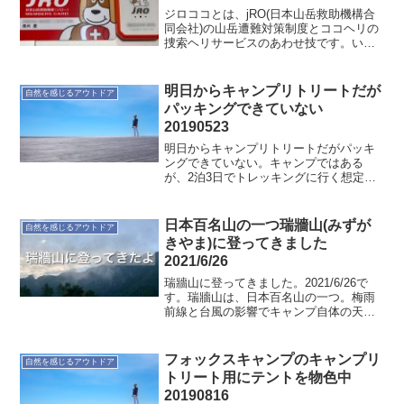
ジロココとは、jRO(日本山岳救助機構合
同会社)の山岳遭難対策制度とココヘリの
捜索ヘリサービスのあわせ技です。いろ
いろな保険などあるのですが、とりあえ
ずジロココに。
明日からキャンプリトリートだが
自然を感じるアウトドア
パッキングできていない
20190523
明日からキャンプリトリートだがパッキ
ングできていない。キャンプではある
が、2泊3日でトレッキングに行く想定で
40Lのバックパックへパッキング。これも
練習。ただし設定が悪いのか全て収まら
ない。40Lで行く人もいるいるのだからで
日本百名山の一つ瑞牆山(みずが
自然を感じるアウトドア
きるのだろう。今...
きやま)に登ってきました
2021/6/26
瑞牆山に登ってきました。2021/6/26で
す。瑞牆山は、日本百名山の一つ。梅雨
前線と台風の影響でキャンプ自体の天気
も危ぶまれましたが、登山当日の朝、と
ても良く瑞牆山が見えました。今回は、
みずがき山自然公園キャンプ場から富士
フォックスキャンプのキャンプリ
自然を感じるアウトドア
見平小屋経由での...
トリート用にテントを物色中
20190816