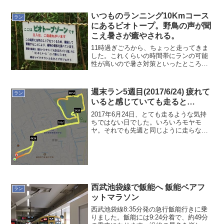
ングウェアに着替えること自体、頭が拒
いつものランニング10Kmコース
否してしまう。だから今...
ラン
にあるビオトープ。野鳥の声が聞
こえ暑さが癒やされる。
11時過ぎごろから、ちょっと走ってきま
した。これくらいの時間帯にランの可能
性が高いので暑さ対策といったところで
しょうか。普段のコースは2種類ほど。自
宅からそうか公園を2週して戻る5Kmコー
ス。それと自宅からそうか公園を経由し
週末ラン5週目(2017/6/24) 疲れて
ラン
て越谷レイクタウ...
いると感じていても走ると…
2017年6月24日、とても走るような気持
ちではない日でした。いろいろモヤモ
ヤ。それでも先週と同じように走らない
と気持ちが悪い感じがしていました。無
理せず走り出すとモヤモヤも消えて良い
汗をかくことができましたね。スッキ
リ！あ〜、前もこんな感...
西武池袋線で飯能へ 飯能ベアフ
ラン
ットマラソン
西武池袋線8:35分発の急行飯能行きに乗
りました。飯能には9:24分着で、約49分