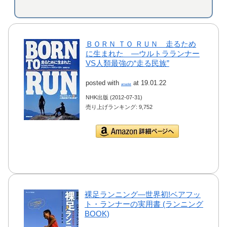
ＢＯＲＮ ＴＯ ＲＵＮ 走るため
に生まれた ―ウルトラランナー
VS人類最強の“走る民族”
posted with
at 19.01.22
amazlet
NHK出版 (2012-07-31)
売り上げランキング: 9,752
Amazon.co.jpで詳細を
見る
裸足ランニング―世界初!ベアフッ
ト・ランナーの実用書 (ランニング
BOOK)