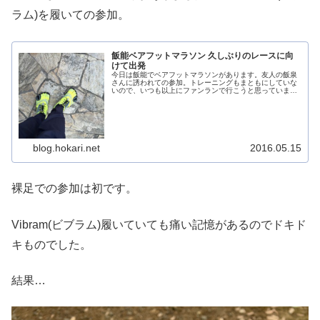
ラム)を履いての参加。
飯能ベアフットマラソン 久しぶりのレースに向
けて出発
今日は飯能でベアフットマラソンがあります。友人の飯泉
さんに誘われての参加。トレーニングもまともにしていな
いので、いつも以上にファンランで行こうと思っていま
す。天気も良いので気持ちいいだろうなぁ〜
blog.hokari.net
2016.05.15
裸足での参加は初です。
Vibram(ビブラム)履いていても痛い記憶があるのでドキド
キものでした。
結果…