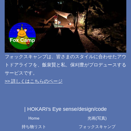
フォックスキャンプは、皆さまのスタイルに合わせたアウ
トドアライフを、飯泉賢と私、保刈豊がプロデュースする
サービスです。
>> 詳しくはこちらのページ
| HOKARI's Eye sense/design/code
Home
光画(写真)
持ち物リスト
フォックスキャンプ