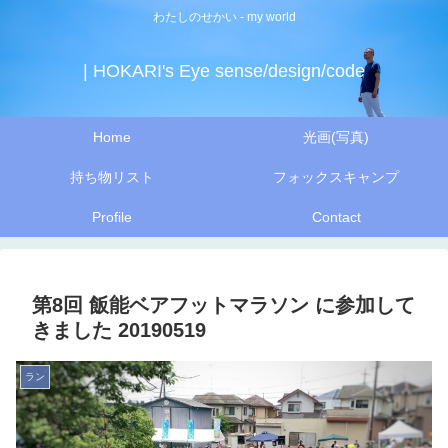
わたしのせかい - my world
| HOKARI's Eye sense/design/code
Home
光画(写真)
持ち物リスト
フォックスキャンプ
Profile
Contact
第8回 飯能ベアフットマラソン に参加して
きました 20190519
ラン