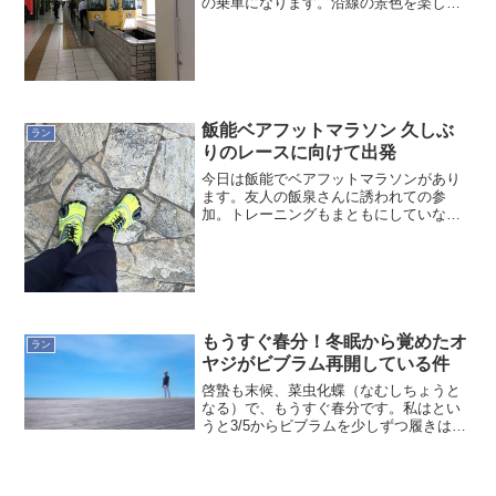
の乗車になります。沿線の景色を楽しむ
のもレースの一環です。なんとなくです
が結構住宅の近くを通るんですね。
飯能ベアフットマラソン 久しぶ
ラン
りのレースに向けて出発
今日は飯能でベアフットマラソンがあり
ます。友人の飯泉さんに誘われての参
加。トレーニングもまともにしていない
ので、いつも以上にファンランで行こう
と思っています。天気も良いので気持ち
いいだろうなぁ〜
もうすぐ春分！冬眠から覚めたオ
ラン
ヤジがビブラム再開している件
啓蟄も末候、菜虫化蝶（なむしちょうと
なる）で、もうすぐ春分です。私はとい
うと3/5からビブラムを少しずつ履きはじ
めていま～す。今日もビブラムを履いて
現場に来ています。片道1時間半はありま
すが、多くて1万歩ぐらいなので慣らし履