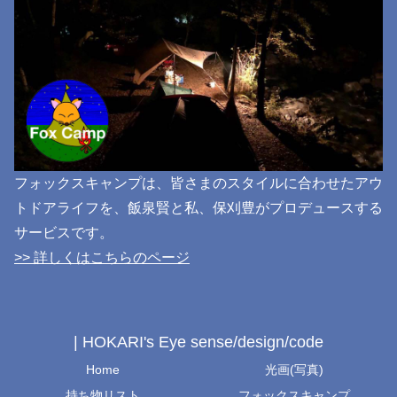
フォックスキャンプは、皆さまのスタイルに合わせたアウ
トドアライフを、飯泉賢と私、保刈豊がプロデュースする
サービスです。
>> 詳しくはこちらのページ
| HOKARI's Eye sense/design/code
Home
光画(写真)
持ち物リスト
フォックスキャンプ