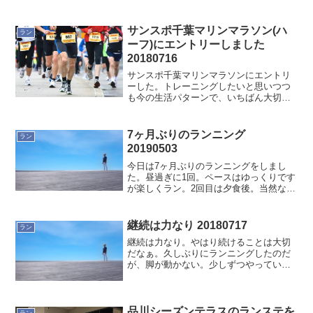
りゆっくり走れます。とは言え、最近、
走っていないので、昨日は身体に走るん
だぞっと伝えるために走りました。そし
サンスポ千葉マリンマラソン(ハ
ラン
て今日は軽く筋肉...
ーフ)にエントリーしました
20180716
サンスポ千葉マリンマラソンにエントリ
ーした。トレーニングしたいと思いつつ
も今の生活パターンで、いちばん大切な
睡眠時間などを考えると、なかなか走る
時間を確保する時間が難しい感じ。で考
えたのが、レースにエントリーしてしま
7ヶ月ぶりのランニング
ラン
えばいい。いろいろ言い訳...
20190503
今日は7ヶ月ぶりのランニングをしまし
た。昼過ぎに1回。ペースはゆっくりです
が楽しくラン。2回目は夕食後。当然なが
らゆっくりペース。7ヶ月ぶりなので脚に
きます。裸足ランの大会までに走れるよ
うにしないとねf^_^;
継続は力なり 20180717
ラン
継続は力なり。やはり続けることは大切
だなぁ。久しぶりにランニングしたのだ
が、脚が動かない。少しずつやっていく
しかない。暑いから無理しても良くない
からね。プール中心のトレーニングにす
るのが良さそう。
品川シーズンテラスのランステを