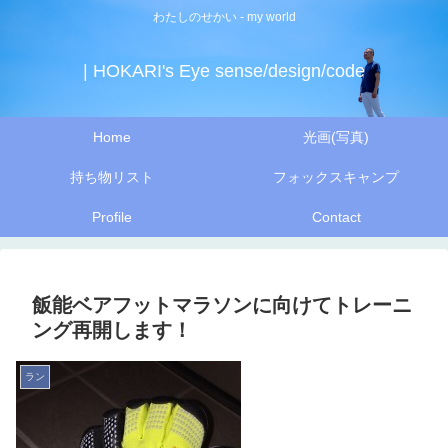
わたしのせかい - my world
| HOKARI's Eye sense/design/code
Home
光画(写真)
持ち物リスト
フォックスキャンプ
Profile
Contact
飯能ベアフットマラソンに向けてトレーニ
ング再開します！
ラン