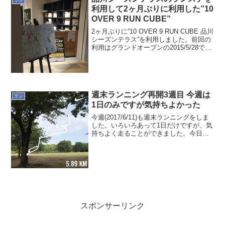
ラン
利用して2ヶ月ぶりに利用した”10
OVER 9 RUN CUBE”
2ヶ月ぶりに”10 OVER 9 RUN CUBE 品川
シーズンテラス”を利用しました。前回の
利用はグランドオープンの2015/5/28でし
た。その時のブログはこちら。それから2
ヶ月ほど経ちますが、さて、どんな状況
だったでしょう!都内穴場の...
週末ランニング再開3週目 今週は
ラン
1日のみですが気持ちよかった
今週(2017/6/11)も週末ランニングをしま
した。いろいろあって1日だけですが、気
持ちよく走ることができました。今日は
少し曇り模様。午前中の早い時間8時頃と
いうのもあって暑くなる前なのも良かっ
たと思います。普段、自宅付近から、そ
うか公園...
スポンサーリンク