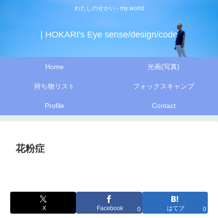
わたしのせかい - my world
| HOKARI's Eye sense/design/code
Home
光画(写真)
持ち物リスト
フォックスキャンプ
Profile
Contact
花粉症
X
Facebook
はてブ
0
0