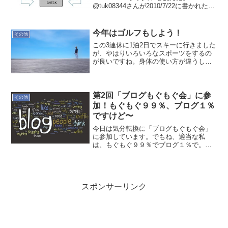
@tuk08344さんが2010/7/22に書かれた記
事です。6年前に書かれた記事ですが、最
近、書籍でも良く目にするU理論のように
感じました。新しい何かが生まれる前
今年はゴルフもしよう！
その他
の...
この3連休に1泊2日でスキーに行きました
が、やはりいろいろなスポーツをするの
が良いですね。身体の使い方が違うし、
意識・無意識で脳の活性化にもなるだろ
うし。そんな意味も含めて、今年はゴル
フもしようっと！
第2回「ブログもぐもぐ会」に参
その他
加！もぐもぐ９９％、ブログ１％
ですけど〜
今日は気分転換に「ブログもぐもぐ会」
に参加しています。でもね、適当な私
は、もぐもぐ９９％でブログ１％で。そ
れと密かに進めているものが一つ終わり
かけていて、二つ目に着手したので幸
せ。最近、ブログ書いてないから、こん
な内容でいいよね。
スポンサーリンク