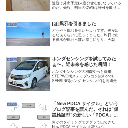
連続で外出予定(未定分含む)になっている
のだ。先程、明日のOWSは許可を取りま
したので、伝えたのは3件になりました
が。6/6 OWS講習(先程、報告)6/13 さく
らんぼ狩り&BBQ（済）6/20 DP...
[ほ]風邪を引きました
その他
どうやら風邪を引いたようです。鼻が出
るなぁくらいに思ってました。昨日は出
る鼻水が風邪っぽい感じになり、今朝の
状態になってます。数名、先行している
人がいて、彼らと話す機会が多かったせ
いかと…喉が痛く、水を飲むのも大変な
状態になってきました。鼻...
ホンダセンシングを試してみた
その他
ぁ〜。近未来を感じた瞬間！
ホンダセンシングの機能やっと愛車
STEPWGN(ステップワゴン)のHonda
SENSING(ホンダ センシング)を高速走行
で試すことができました。そのホンダ セ
ンシングを使った感覚は未来そのもので
した！Honda SENSINGには7つの...
「New PDCA サイクル」という
その他
ブログ記事を読んだ。それは”仮
説検証型”の新しい「PDCA」モ
デル！
何かのタイミングでググッて出てきた
New PDCA サイクル を読んだ。