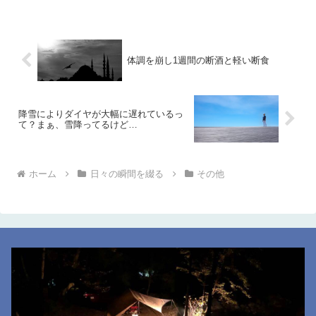
体調を崩し1週間の断酒と軽い断食
降雪によりダイヤが大幅に遅れているっ
て？まぁ、雪降ってるけど…
ホーム
日々の瞬間を綴る
その他