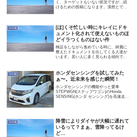
く、ターゲットもいない状況ですが…続
けるための投稿になります。漠然とで
も、見えているものを整理して、面白い
環境になればと考えています。ま、今は
内容より継続させることが大切な時期！
ではでは、また明日m(_ ...
[ほ]くそ忙しい時にキレイにドキ
その他
ュメント化されて使えないものほ
どイラつくものはない件
検証をしながら進めている時に、綺麗に
整えたドキュメントを出してくる人達が
います。若い人に多く見られる傾向で
す。まぁ、完璧なら良いのですが、使い
物にならない。言い過ぎかな？ある程
度、手書きで良いのに。出来た事、出来
ホンダセンシングを試してみた
その他
なかった事を、完結にまとめて...
ぁ〜。近未来を感じた瞬間！
ホンダセンシングの機能やっと愛車
STEPWGN(ステップワゴン)のHonda
SENSING(ホンダ センシング)を高速走行
で試すことができました。そのホンダ セ
ンシングを使った感覚は未来そのもので
した！Honda SENSINGには7つの...
降雪によりダイヤが大幅に遅れて
その他
いるって？まぁ、雪降ってるけ
ど…