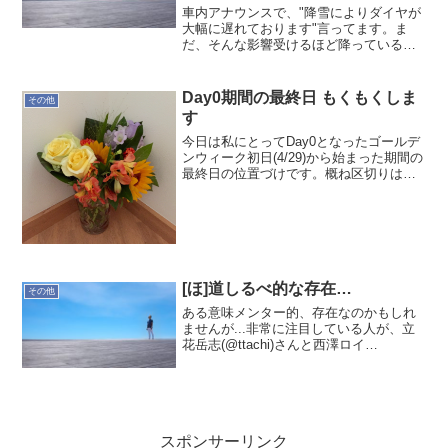
車内アナウンスで、"降雪によりダイヤが
大幅に遅れております"言ってます。ま
だ、そんな影響受けるほど降っていると
は思わないんだけど。これから本格的に
積もったらアウトですね。さて、どうな
るだろう。
Day0期間の最終日 もくもくしま
その他
す
今日は私にとってDay0となったゴールデ
ンウィーク初日(4/29)から始まった期間の
最終日の位置づけです。概ね区切りはつ
いたかな。送別会で頂いたお花も今朝や
っと我が家の定位置に飾れました。明日
からの本格的な活動を前に今日1日もくも
くします。...
[ほ]道しるべ的な存在…
その他
ある意味メンター的、存在なのかもしれ
ませんが...非常に注目している人が、立
花岳志(@ttachi)さんと西澤ロイ
(roy_nishizawa)さんです。IT?分野では共
通点を見いだせる立花さんと、全く共通
点を見いだせない西澤さんですが、お...
スポンサーリンク