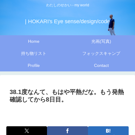
わたしのせかい - my world
| HOKARI's Eye sense/design/code
Home
光画(写真)
持ち物リスト
フォックスキャンプ
Profile
Contact
38.1度なんて、もはや平熱だな。もう発熱
確認してから8日目。