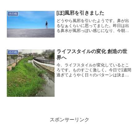
[ほ]風邪を引きました
その他
どうやら風邪を引いたようです。鼻が出
るなぁくらいに思ってました。昨日は出
る鼻水が風邪っぽい感じになり、今朝の
状態になってます。数名、先行している
人がいて、彼らと話す機会が多かったせ
いかと…喉が痛く、水を飲むのも大変な
状態になってきました。鼻...
ライフスタイルの変化 創造の世
その他
界へ
今、ライフスタイルが変化しているとこ
ろです。ものすごく激しく。今日で1週間
過ぎてようやく日々のパターンは決まっ
たかなという感じ。睡眠まずはじめに決
めたのは睡眠。21時から23時くらいまで
に就寝、6時くらいに起床というパター
ン。今週はほぼこの...
スポンサーリンク