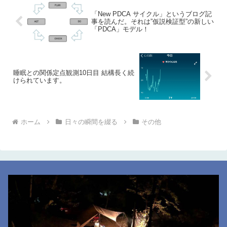
「New PDCA サイクル」というブログ記
事を読んだ。それは”仮説検証型”の新しい
「PDCA」モデル！
睡眠との関係定点観測10日目 結構長く続
けられています。
ホーム
日々の瞬間を綴る
その他