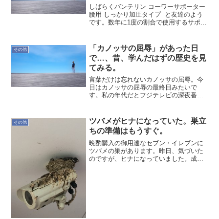
しばらくバンテリン コーワーサポーター
腰用 しっかり加圧タイプ と友達のよう
です。数年に1度の割合で使用するサポー
ター、生活のバランスが悪い場合に活躍
するので、あまり友達にはなりたくない
のですが…とは言っても、今は大変な状
「カノッサの屈辱」があった日
その他
況で、昨日夕方...
で…、昔、学んだはずの歴史を見
てみる。
言葉だけは忘れないカノッサの屈辱。今
日はカノッサの屈辱の最終日みたいで
す。私の年代だとフジテレビの深夜番組
を思い出す方も多いのでは。（番組内容
との関わりは無いそう）まじめに西洋史
をググってみます。カノッサの屈辱とは
ツバメがヒナになっていた。巣立
その他
叙任権闘争の一事件で、ロー...
ちの準備はもうすぐ。
晩酌購入の御用達なセブン・イレブンに
ツバメの巣があります。昨日、気づいた
のですが、ヒナになっていました。成長
が早いので直ぐ巣立ちになってしまいま
す。うちのヒナたちは、いつ巣立つのだ
ろうか？自ら進むべき道を早く見つけて
欲しい。