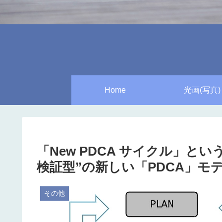
Home
光画(写真)
「New PDCA サイクル」と
検証型”の新しい「PDCA」モ
その他