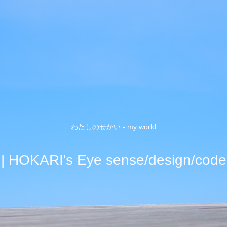
わたしのせかい - my world
| HOKARI's Eye sense/design/code