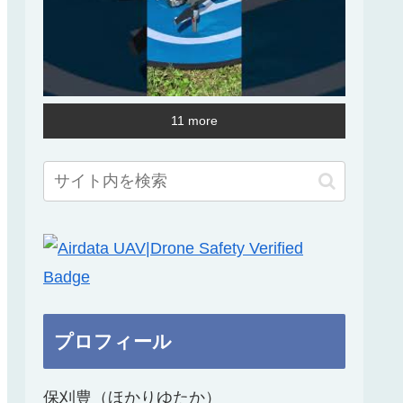
11 more
プロフィール
保刈豊（ほかりゆたか）