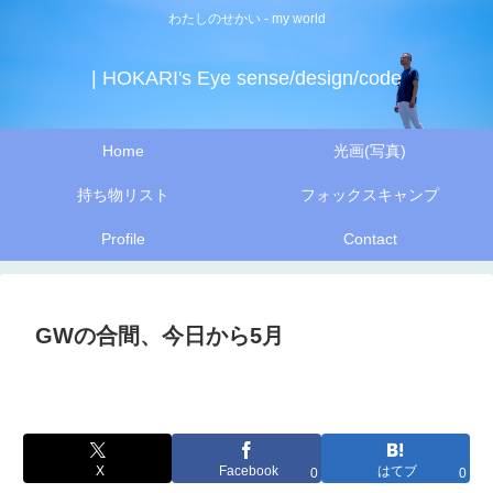
わたしのせかい - my world
| HOKARI's Eye sense/design/code
Home
光画(写真)
持ち物リスト
フォックスキャンプ
Profile
Contact
GWの合間、今日から5月
X
Facebook
はてブ
0
0