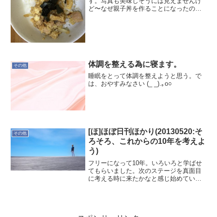
す。写真も美味しそうには見えませんけ
ど〜なぜ親子丼を作ることになったのか
週末の我が家は晩ごはんを何にするか
で、てんやわんやなんです。最近、私も
そこそこ料理をするようになったので言
ったメニューがそのまま晩ご...
体調を整える為に寝ます。
その他
睡眠をとって体調を整えようと思う。で
は、おやすみなさい (_ _).｡o○
[ほ]ほぼ日刊ほかり(20130520:そ
その他
ろそろ、これからの10年を考えよ
う)
フリーになって10年。いろいろと学ばせ
てもらいました。次のステージを真面目
に考える時に来たかなと感じ始めていま
す。さて？どう進むでしょうか...--ほかり
ゆたか