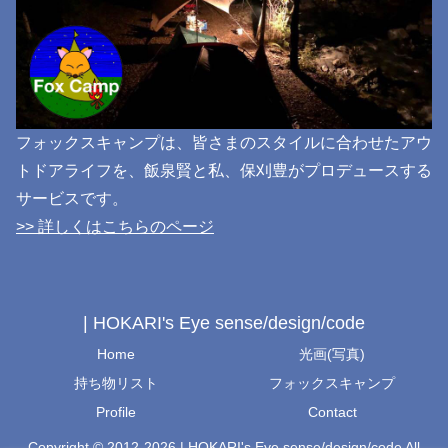
フォックスキャンプは、皆さまのスタイルに合わせたアウ
トドアライフを、飯泉賢と私、保刈豊がプロデュースする
サービスです。
>> 詳しくはこちらのページ
| HOKARI's Eye sense/design/code
Home
光画(写真)
持ち物リスト
フォックスキャンプ
Profile
Contact
Copyright © 2012-2026 | HOKARI's Eye sense/design/code All