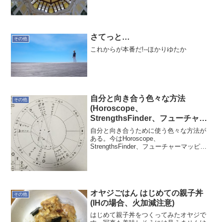
さてっと…
その他
これからが本番だ!--ほかりゆたか
自分と向き合う色々な方法
その他
(Horoscope、
StrengthsFinder、フューチャー
マッピング)
自分と向き合うために使う色々な方法が
ある。今はHoroscope、
StrengthsFinder、フューチャーマッピン
グ。それぞれに肩入れし信じ切る訳でな
く、いろいろな切り方で自分を分析する
ためのツール。自ら全てを操れるわけで
なく師の言霊が...
オヤジごはん はじめての親子丼
その他
(IHの場合、火加減注意)
はじめて親子丼をつくってみたオヤジで