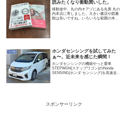
読みたくなり衝動買いした。
移動途中、丸の内オアゾにある丸善 丸の
内本店に寄しました。大きい書店や図書
館は良いですね。いろいろな範囲の本が
いっぺんに見ることができます。時間の
許すかぎり、幅広いジャンルの本を見れ
ば、読みたい本の中から浮かび上がって
くるものもあります。普...
ホンダセンシングを試してみた
その他
ぁ〜。近未来を感じた瞬間！
ホンダセンシングの機能やっと愛車
STEPWGN(ステップワゴン)のHonda
SENSING(ホンダ センシング)を高速走行
で試すことができました。そのホンダ セ
ンシングを使った感覚は未来そのもので
した！Honda SENSINGには7つの...
スポンサーリンク