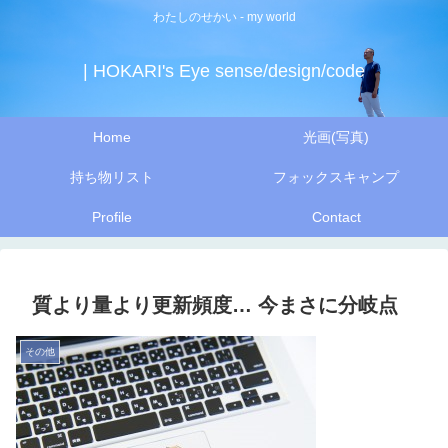
わたしのせかい - my world
| HOKARI's Eye sense/design/code
Home
光画(写真)
持ち物リスト
フォックスキャンプ
Profile
Contact
質より量より更新頻度… 今まさに分岐点
その他