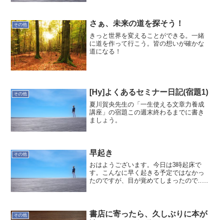
さぁ、未来の道を探そう！
その他
きっと世界を変えることができる。一緒
に道を作って行こう。皆の想いが確かな
道になる！
[Hy]よくあるセミナー日記(宿題1)
その他
夏川賀央先生の「一生使える文章力養成
講座」の宿題この週末終わるまでに書き
ましょう。
早起き
その他
おはようございます。今日は3時起床で
す。こんなに早く起きる予定ではなかっ
たのですが、目が覚めてしまったので...
(2時半くらいから)睡眠の質も悪く無さそ
うですし、6時間程は布団の中にいたから
バリバリ行けそうです。今週は、朝活2
件、インド人エ...
書店に寄ったら、久しぶりに本が
その他