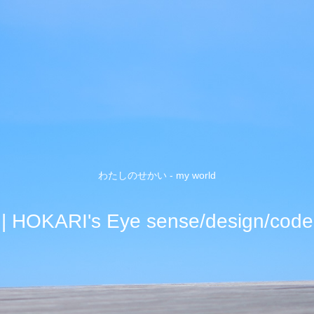
わたしのせかい - my world
| HOKARI's Eye sense/design/code