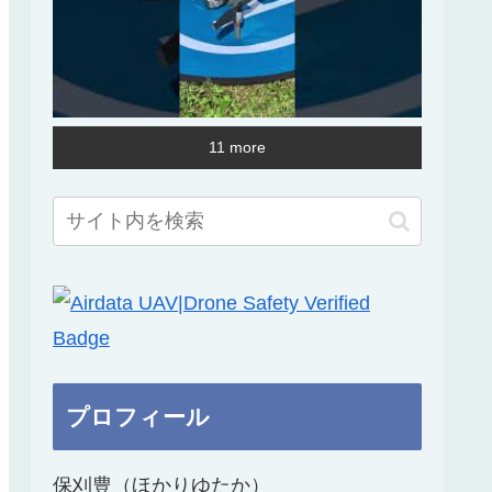
11 more
プロフィール
保刈豊（ほかりゆたか）