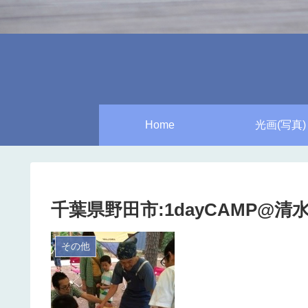
Home
光画(写真)
千葉県野田市:1dayCAMP@清
その他