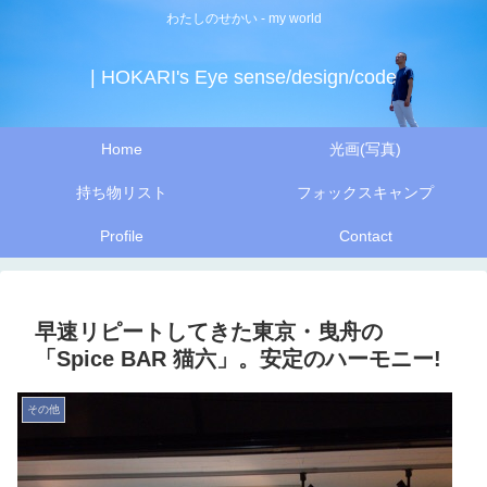
わたしのせかい - my world
| HOKARI's Eye sense/design/code
Home
光画(写真)
持ち物リスト
フォックスキャンプ
Profile
Contact
早速リピートしてきた東京・曳舟の
「Spice BAR 猫六」。安定のハーモニー!
その他