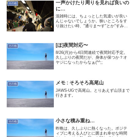
一声かけたり周りを見れば良いの
その他
に…
混雑時には、ちょっとした気遣いが良い
んじゃないでしょうか。狭いところをす
り抜けたい時、"通りま〜す"とか"すみま
せん"とか。電車降りる時も、"降りま〜
す"とか。何の声掛けもなく当たられた
り、押されたりすると、人ができていな
[ほ]夜間対応〜
いのでイラっとしま...
その他
8/26(月)から4日間連続で夜間対応予定。
久しぶりの夜間だが、身体が保つか？オ
ヤジになったからなぁ(^^;;
メモ : そろそろ高尾山
その他
JAWS-UGで高尾山。とりあえず山頂まで
行きます。
小さな積み重ね…
その他
昨晩は、久しぶりに熱くなった。ポジテ
ィブに考える人びとに囲まれ幸せな時間