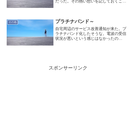
だった。その熱い想いを記しておくこと
にする。今の仕事の多くは全体の中の1チ
ームに属します。リードしたり、リード
されたり…そんなチームで仕事する上で
は、まず近くのパートナ...
プラチナバンド～
その他
自宅周辺のサービス改善通知が来た。プ
ラチナバンド化したそうな。電波の受信
状況が悪いという感じはなかったの
で、”ふーん、あぁそう”という感じ。ゴル
フ場など郊外では諦めていたし、受信状
況が悪いって言っても移動すれば繋がる
からね。2台持ちで、do...
スポンサーリンク