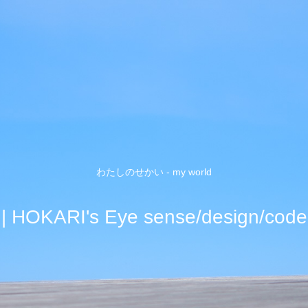
わたしのせかい - my world
| HOKARI's Eye sense/design/code