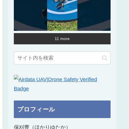
11 more
プロフィール
保刈豊（ほかりゆたか）