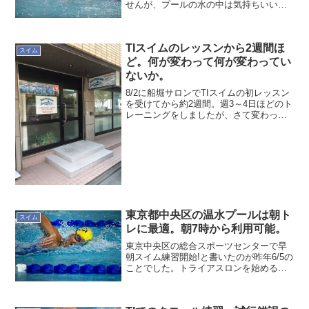
せんが、プールの水の中は気持ちいいで
すね。市民プールで泳ぐ時は、片道約
1.5kmのランニングをするして泳いでい
ました。昨日もランニングしてからのス
TIスイムのレッスンから2週間ほ
イム。久しぶりというの...
スイム
ど。何が変わって何が変わってい
ないか。
8/2に船堀サロンでTIスイムの初レッスン
を受けてから約2週間。週3～4日ほどのト
レーニングをしましたが、さて変わった
(と思っている)ところと変わっていないと
ころは何でしょう？ワークショップと体
験レッスンで得たものワークショップと
体験レッス...
東京都中央区の温水プールは朝ト
スイム
レに最適。朝7時から利用可能。
東京中央区の総合スポーツセンターで早
朝スイム練習開始!と書いたのが昨年6/5の
ことでした。トライアスロンを始める会
(後に、チームkulia)で素人3人が九十九里
トライアスロン(99T)に参戦を決めて、少
しでも練習する時間と場所を確保する必