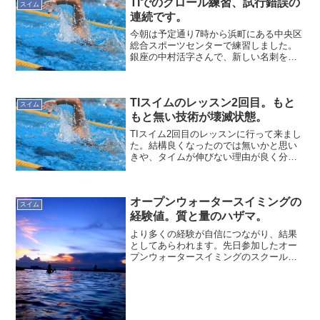
TIでのクロール練習、試行錯誤の
要...
スイム
連続です。
今朝は予定通り7時から浜町にある中央区
総合スポーツセンターで練習しました。
銀座の中村活字さんで、新しい名刺をピ
ックアップするため、普段よりゆっくり
練習しました。下を見てスケーティング
を意識前を向きすぎるクセがあるので、
TIスイムのレッスン2回目。もと
意識的に下を見ながら練...
スイム
もと無い技術が壊滅状態。
TIスイム2回目のレッスンに行って来まし
た。結構良くなったのでは無いかと思い
きや、タイムが伸びない理由が良く分か
りました。前後バランスが悪くなってい
たリカバリーからのエントリー時の入水
位置とタイミングを重点的に練習してい
オープンウォータースイミングの
て前後バランスが悪く...
スイム
経験値。質と量のハザマ。
より多くの経験が自信につながり、結果
としてあらわれます。先日参加したオー
プンウォータースイミングのスクール初
心者コース、よちよち歩きの私に、いく
つかの質と量を与えてくれました。今回
申し込んだのは、湘南ベルマーレスポー
ツクラブが開催しているオ...