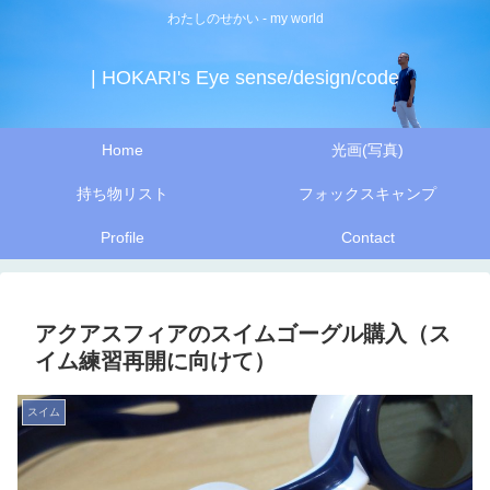
わたしのせかい - my world
| HOKARI's Eye sense/design/code
Home
光画(写真)
持ち物リスト
フォックスキャンプ
Profile
Contact
アクアスフィアのスイムゴーグル購入（ス
イム練習再開に向けて）
スイム