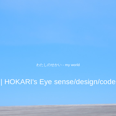
わたしのせかい - my world
| HOKARI's Eye sense/design/code