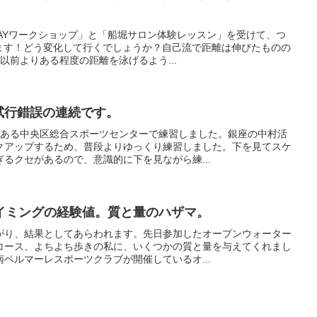
DAYワークショップ」と「船堀サロン体験レッスン」を受けて、つ
します！どう変化して行くでしょうか？自己流で距離は伸びたものの
以前よりある程度の距離を泳げるよう...
試行錯誤の連続です。
にある中央区総合スポーツセンターで練習しました。銀座の中村活
クアップするため、普段よりゆっくり練習しました。下を見てスケ
るクセがあるので、意識的に下を見ながら練...
イミングの経験値。質と量のハザマ。
がり、結果としてあらわれます。先日参加したオープンウォーター
コース、よちよち歩きの私に、いくつかの質と量を与えてくれまし
ベルマーレスポーツクラブが開催しているオ...