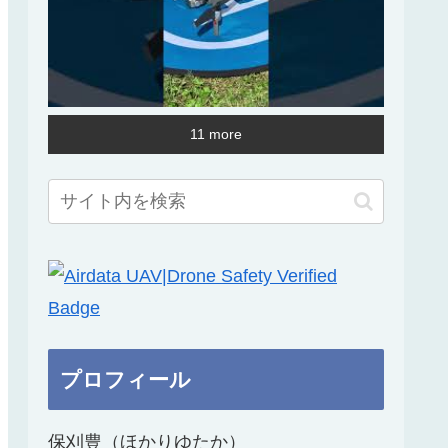
11 more
プロフィール
保刈豊（ほかりゆたか）