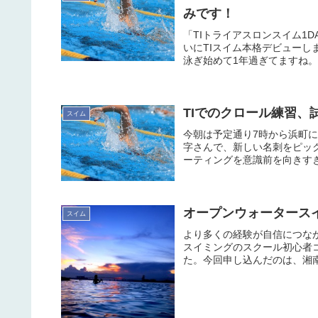
みです！
「TIトライアスロンスイム1
いにTIスイム本格デビュー
泳ぎ始めて1年過ぎてますね。
TIでのクロール練習、
スイム
今朝は予定通り7時から浜町
字さんで、新しい名刺をピッ
ーティングを意識前を向きすぎ
オープンウォータース
スイム
より多くの経験が自信につな
スイミングのスクール初心者
た。今回申し込んだのは、湘南