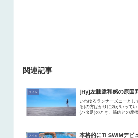
関連記事
[Hy]左膝違和感の原
スイム
いわゆるランナーズニーとして
る)の方ばかりに気がいってい
(バタ足)のとき、筋肉との摩擦
本格的にTI SWIM
スイム