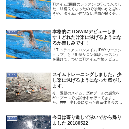
TIスイム2回目のレッスンに行って来まし
た。結構良くなったのでは無いかと思い
きや、タイムが伸びない理由が良く分か
りました。前後バランスが悪くなってい
たリカバリーからのエントリー時の入水
位置とタイミングを重点的に練習してい
本格的にTI SWIMデビューしま
て前後バランスが悪く...
スイム
す！どれだけ楽に泳げるようにな
るか楽しみです！
「TIトライアスロンスイム1DAYワークシ
ョップ」と「船堀サロン体験レッスン」
を受けて、ついにTIスイム本格デビュー
します！どう変化して行くでしょうか？
自己流で距離は伸びたものの泳ぎ始めて1
年過ぎてますね。以前よりある程度の距
スイムトレーニングしました。少
スイム
離を泳げるよう...
し楽に泳げるようになった気がし
ます。
今、課題のスイム。25mプールの感覚を
50mプールでも試せるか行ってきまし
た。### 少し楽になった東京体育会の
50mプールで泳ぐとき、基本的には100m
泳ぐことになります。まだまだ1本を長い
距離泳ぐコツはつかめていないのです
今日は寄り道して泳いでから帰り
スイム
が、100mを...
ました 20180522