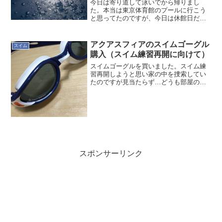
今日は寄り道して泳いでから帰りまし
た。本当は東京体育館のプールに行こう
と思ってたのですが、今日は休館日だっ
たようです。危うく行って唖然とすると
ころでした。で、そのまま帰ろうかと思
ったのですが、墨田区総合体育館プール
アクアスフィアのスイムゴーグル
スイム
は良いんじゃないかと頭に浮...
購入（スイム練習再開に向けて）
スイムゴーグルを買いました。スイム練
習再開しようと思い家の中を捜索してい
たのですが見当たらず…どうも部屋の断
捨離時に捨てたのか、どこか奥深くに埋
没してしまっているかです。Aqua
Sphere (アクアスフィア)再開するにあた
ってメーカーは...
スポンサーリンク