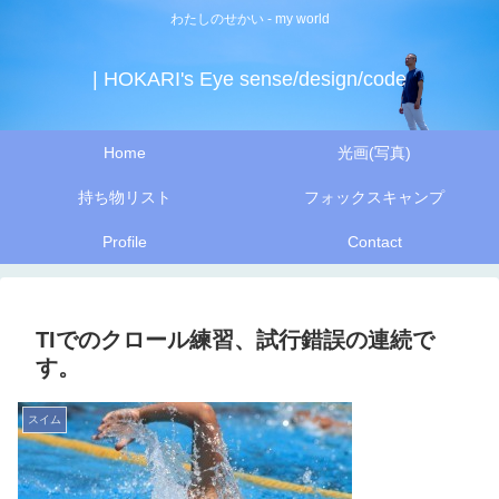
わたしのせかい - my world
| HOKARI's Eye sense/design/code
Home
光画(写真)
持ち物リスト
フォックスキャンプ
Profile
Contact
TIでのクロール練習、試行錯誤の連続で
す。
スイム