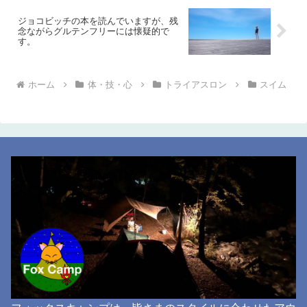
ジョコビッチの本を読んでいますが、残
念ながらグルテンフリーには懐疑的で
す。
ホーム
体・技・心
トライアスロン
スイム