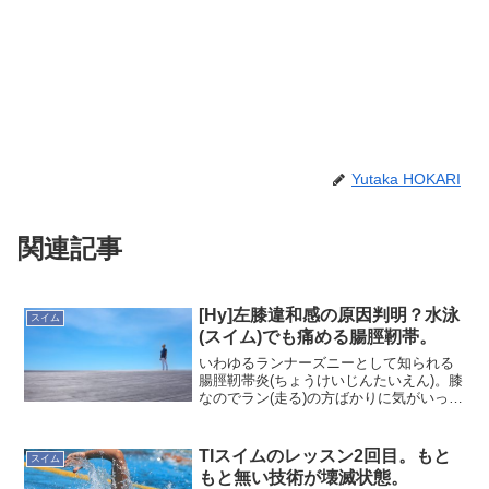
Yutaka HOKARI
関連記事
[Hy]左膝違和感の原因判明？水泳
スイム
(スイム)でも痛める腸脛靭帯。
いわゆるランナーズニーとして知られる
腸脛靭帯炎(ちょうけいじんたいえん)。膝
なのでラン(走る)の方ばかりに気がいって
いましたが、スイム(水泳)でも、その可能
性はあるんですね。キック(バタ足)のと
き、筋肉との摩擦で炎症になるそうで
TIスイムのレッスン2回目。もと
スイム
す。普通に歩...
もと無い技術が壊滅状態。